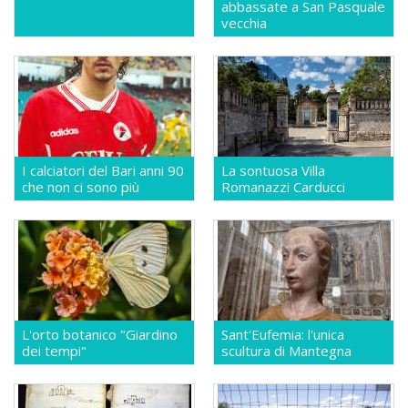
abbassate a San Pasquale
vecchia
I calciatori del Bari anni 90
La sontuosa Villa
che non ci sono più
Romanazzi Carducci
L'orto botanico "Giardino
Sant'Eufemia: l'unica
dei tempi"
scultura di Mantegna