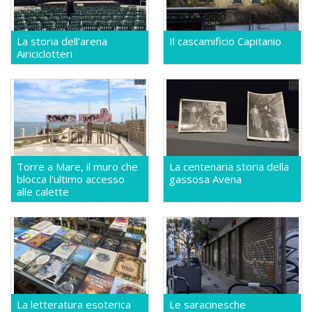
La storia dell'arena
Il cascamificio Capitanio
Airiciclotteri
Torre a Mare, il muro che
La centenaria storia della
blocca l'ultimo accesso
gassosa Avena
alle calette
La letteratura esoterica
Le saracinesche