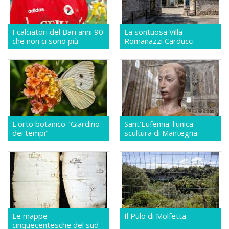
I calciatori del Bari anni 90
La sontuosa Villa
che non ci sono più
Romanazzi Carducci
L'orto botanico "Giardino
Sant'Eufemia: l'unica
dei tempi"
scultura di Mantegna
Le mappe
Il Pulo di Molfetta
cinquecentesche del sud-