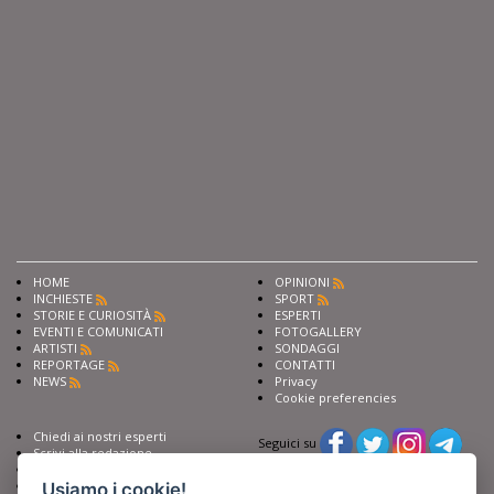
HOME
OPINIONI
INCHIESTE
SPORT
STORIE E CURIOSITÀ
ESPERTI
EVENTI E COMUNICATI
FOTOGALLERY
ARTISTI
SONDAGGI
REPORTAGE
CONTATTI
NEWS
Privacy
Cookie preferencies
Chiedi ai nostri esperti
Seguici su
Scrivi alla redazione
Fai pubblicità con noi
Sostieni Barinedita
Usiamo i cookie!