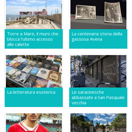
Torre a Mare, il muro che
La centenaria storia della
blocca l'ultimo accesso
gassosa Avena
alle calette
La letteratura esoterica
Le saracinesche
abbassate a San Pasquale
vecchia