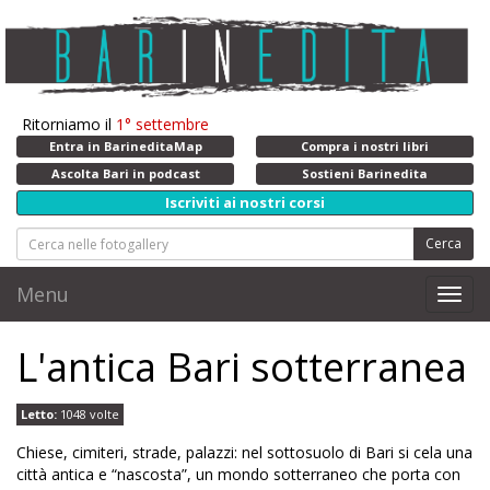
Ritorniamo il
1° settembre
Entra in BarineditaMap
Compra i nostri libri
Ascolta Bari in podcast
Sostieni Barinedita
Iscriviti ai nostri corsi
Cerca
Menu
Toggl
navig
L'antica Bari sotterranea
Letto:
1048 volte
Chiese, cimiteri, strade, palazzi: nel sottosuolo di Bari si cela una
città antica e “nascosta”, un mondo sotterraneo che porta con