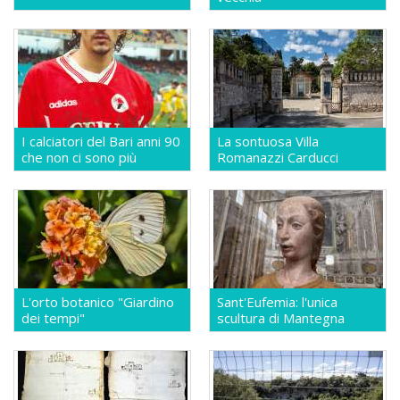
I calciatori del Bari anni 90
La sontuosa Villa
che non ci sono più
Romanazzi Carducci
L'orto botanico "Giardino
Sant'Eufemia: l'unica
dei tempi"
scultura di Mantegna