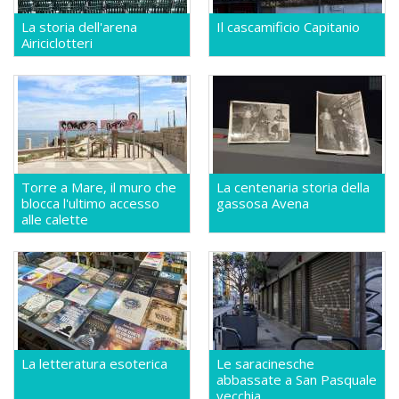
La storia dell'arena
Il cascamificio Capitanio
Airiciclotteri
Torre a Mare, il muro che
La centenaria storia della
blocca l'ultimo accesso
gassosa Avena
alle calette
La letteratura esoterica
Le saracinesche
abbassate a San Pasquale
vecchia