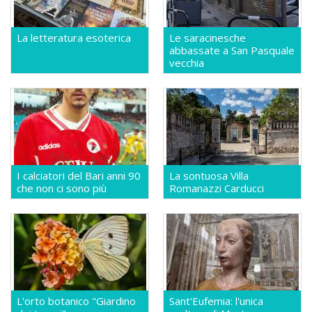
La letteratura esoterica
Le saracinesche
abbassate a San Pasquale
vecchia
I calciatori del Bari anni 90
La sontuosa Villa
che non ci sono più
Romanazzi Carducci
L'orto botanico "Giardino
Sant'Eufemia: l'unica