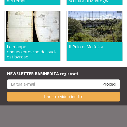
dei tempi"
scultura di Mantegna
Le mappe
Il Pulo di Molfetta
cinquecentesche del sud-
est barese
NEWSLETTER BARINEDITA
registrati
Il nostro video inedito