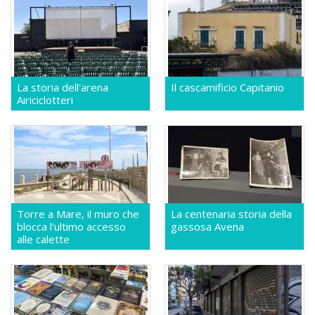
La storia dell'arena
Il cascamificio Capitanio
Airiciclotteri
Torre a Mare, il muro che
La centenaria storia della
blocca l'ultimo accesso
gassosa Avena
alle calette