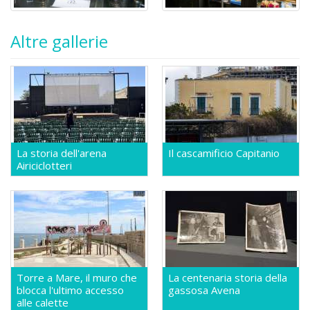
Altre gallerie
La storia dell'arena
Il cascamificio Capitanio
Airiciclotteri
Torre a Mare, il muro che
La centenaria storia della
blocca l'ultimo accesso
gassosa Avena
alle calette