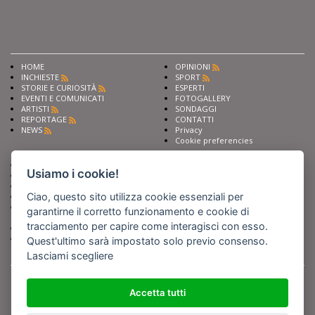
HOME
OPINIONI
INCHIESTE
SPORT
STORIE E CURIOSITÀ
ESPERTI
EVENTI E COMUNICATI
FOTOGALLERY
ARTISTI
SONDAGGI
REPORTAGE
CONTATTI
NEWS
Privacy
Cookie preferencies
Chiedi ai nostri esperti
Seguici su
Usiamo i cookie!
Scrivi alla redazione
Fai pubblicità con noi
Ciao, questo sito utilizza cookie essenziali per
Sostieni Barinedita
Iscriviti al nostro corso di
garantirne il corretto funzionamento e cookie di
giornalismo
tracciamento per capire come interagisci con esso.
Compra i nostri libri
Entra in Barinedita Map
Quest'ultimo sarà impostato solo previo consenso.
Lasciami scegliere
BARIREPORT s.a.s.
, Partita IVA 07355350724
Powered by
Netboom
Copyright BARIREPORT s.a.s. All rights reserved - Tutte le fotografie recanti il
Accetta tutti
logo di Barinedita sono state commissionate da BARIREPORT s.a.s. che ne
detiene i Diritti d'Autore e sono state prodotte nell'anno 2012 e seguenti