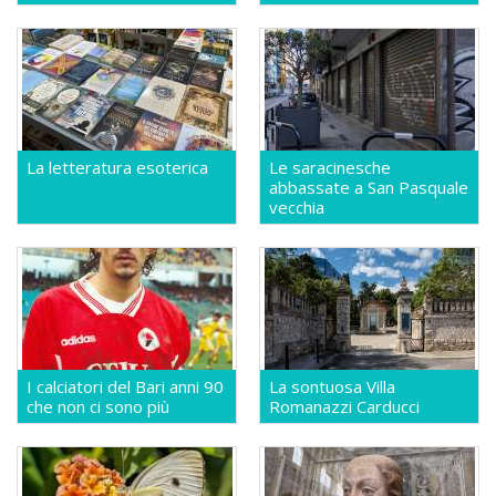
La letteratura esoterica
Le saracinesche
abbassate a San Pasquale
vecchia
I calciatori del Bari anni 90
La sontuosa Villa
che non ci sono più
Romanazzi Carducci