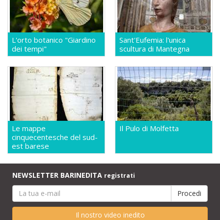
L'orto botanico "Giardino
Sant'Eufemia: l'unica
dei tempi"
scultura di Mantegna
Le mappe
Il Pulo di Molfetta
cinquecentesche del sud-
est barese
NEWSLETTER BARINEDITA
registrati
Il nostro video inedito