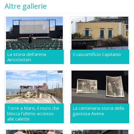
Altre gallerie
La storia dell'arena
Il cascamificio Capitanio
Airiciclotteri
Torre a Mare, il muro che
La centenaria storia della
blocca l'ultimo accesso
gassosa Avena
alle calette