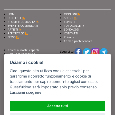
HOME
OPINIONI
INCHIESTE
SPORT
STORIE E CURIOSITÀ
ESPERTI
EVENTI E COMUNICATI
FOTOGALLERY
ARTISTI
SONDAGGI
REPORTAGE
CONTATTI
NEWS
Privacy
Cookie preferencies
Chiedi ai nostri esperti
Seguici su
Scrivi alla redazione
Fai pubblicità con noi
Sostieni Barinedita
Usiamo i cookie!
Iscriviti al nostro corso di
giornalismo
Ciao, questo sito utilizza cookie essenziali per
Compra i nostri libri
garantirne il corretto funzionamento e cookie di
Entra in Barinedita Map
tracciamento per capire come interagisci con esso.
Quest'ultimo sarà impostato solo previo consenso.
BARIREPORT s.a.s.
, Partita IVA 07355350724
Powered by
Netboom
Lasciami scegliere
Copyright BARIREPORT s.a.s. All rights reserved - Tutte le fotografie recanti il
logo di Barinedita sono state commissionate da BARIREPORT s.a.s. che ne
detiene i Diritti d'Autore e sono state prodotte nell'anno 2012 e seguenti
Accetta tutti
(tranne che non vi sia uno specifico anno di scatto riportato)