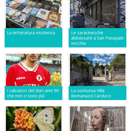
La letteratura esoterica
Le saracinesche
abbassate a San Pasquale
vecchia
I calciatori del Bari anni 90
La sontuosa Villa
che non ci sono più
Romanazzi Carducci