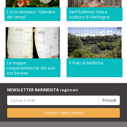
L'orto botanico "Giardino
Sant'Eufemia: l'unica
dei tempi"
scultura di Mantegna
Le mappe
Il Pulo di Molfetta
cinquecentesche del sud-
est barese
NEWSLETTER BARINEDITA
registrati
Il nostro video inedito