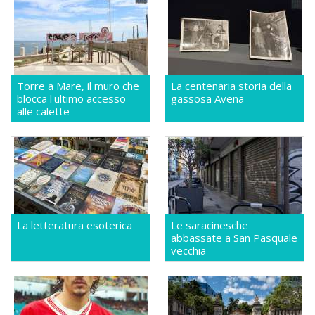
Torre a Mare, il muro che
La centenaria storia della
blocca l'ultimo accesso
gassosa Avena
alle calette
La letteratura esoterica
Le saracinesche
abbassate a San Pasquale
vecchia