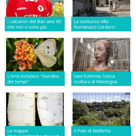
I calciatori del Bari anni 90
La sontuosa Villa
che non ci sono più
Romanazzi Carducci
L'orto botanico "Giardino
Sant'Eufemia: l'unica
dei tempi"
scultura di Mantegna
Le mappe
Il Pulo di Molfetta