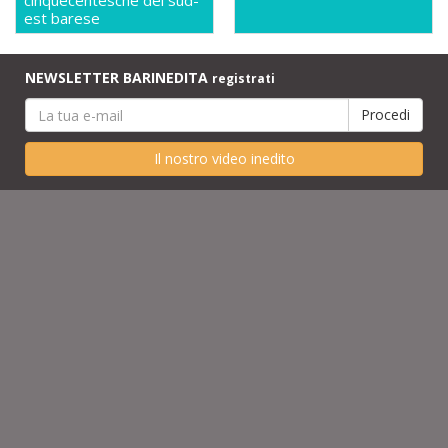
cinquecentesche del sud-
est barese
NEWSLETTER BARINEDITA
registrati
Il nostro video inedito