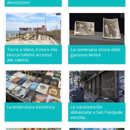
Airiciclotteri
Torre a Mare, il muro che
La centenaria storia della
blocca l'ultimo accesso
gassosa Avena
alle calette
La letteratura esoterica
Le saracinesche
abbassate a San Pasquale
vecchia