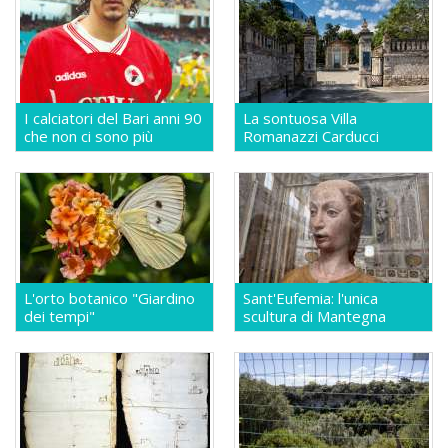
I calciatori del Bari anni 90
La sontuosa Villa
che non ci sono più
Romanazzi Carducci
L'orto botanico "Giardino
Sant'Eufemia: l'unica
dei tempi"
scultura di Mantegna