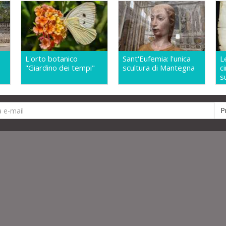
L'orto botanico
Sant'Eufemia: l'unica
L
"Giardino dei tempi"
scultura di Mantegna
c
s