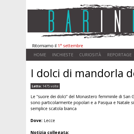
Ritorniamo il
1° settembre
HOME
INCHIESTE
CURIOSITÀ
REPORTAGE
I dolci di mandorla 
Letto:
1475 volte
Le “suore dei dolci” del Monastero femminile di San Gi
sono particolarmente popolari e a Pasqua e Natale si f
semplice scatola bianca
Dove:
Lecce
Notizia collegata: