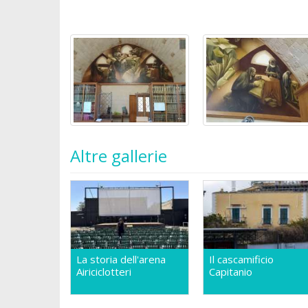
Altre gallerie
La storia dell'arena
Il cascamificio
Airiciclotteri
Capitanio