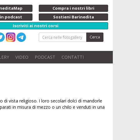
rineditaMap
Compra i nostri libri
 in podcast
Sostieni Barinedita
Iscriviti ai nostri corsi
Cerca
LERY
VIDEO
PODCAST
CONTATTI
i vista religioso. I loro secolari dolci di mandorle
parati in misura di mezzo o un chilo e venduti in una