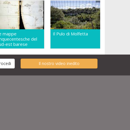
e mappe
Il Pulo di Molfetta
inquecentesche del
ud-est barese
Il nostro video inedito