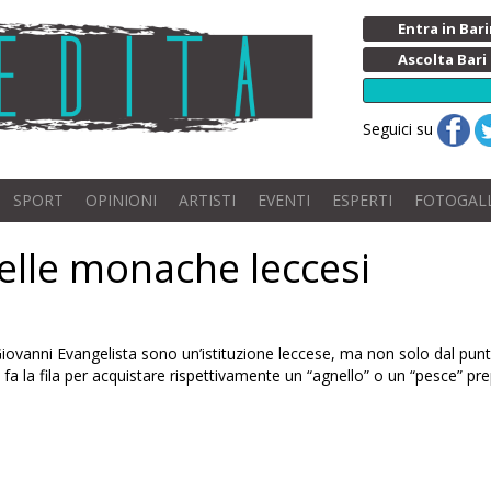
Entra in Ba
Ascolta Bari
Seguici su
SPORT
OPINIONI
ARTISTI
EVENTI
ESPERTI
FOTOGAL
delle monache leccesi
ovanni Evangelista sono un’istituzione leccese, ma non solo dal punto d
a la fila per acquistare rispettivamente un “agnello” o un “pesce” pre