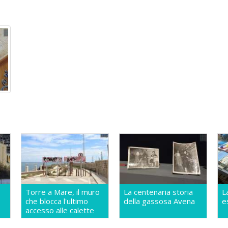
Torre a Mare, il muro
La centenaria storia
L
che blocca l'ultimo
della gassosa Avena
e
accesso alle calette