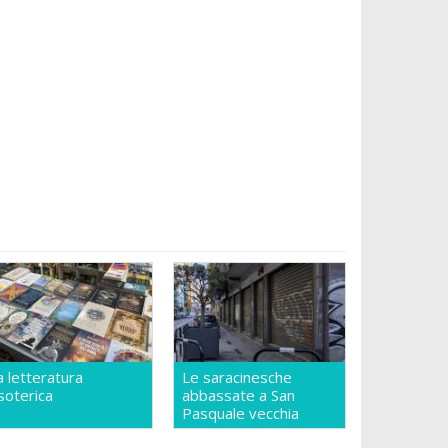
a letteratura
Le saracinesche
soterica
abbassate a San
Pasquale vecchia