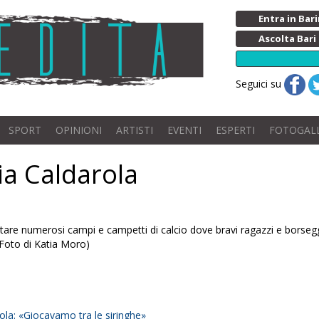
Entra in Ba
Ascolta Bari
Seguici su
SPORT
OPINIONI
ARTISTI
EVENTI
ESPERTI
FOTOGAL
via Caldarola
are numerosi campi e campetti di calcio dove bravi ragazzi e borseggiat
(Foto di Katia Moro)
rola: «Giocavamo tra le siringhe»