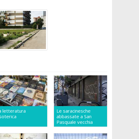
a letteratura
Le saracinesche
soterica
abbassate a San
Pasquale vecchia