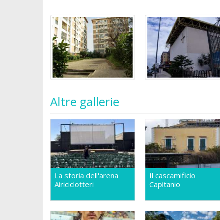
Altre gallerie
La storia dell'arena
Il cascamificio
Airiciclotteri
Capitanio