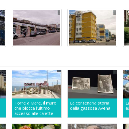
Torre a Mare, il muro
La centenaria storia
L
che blocca l'ultimo
della gassosa Avena
e
accesso alle calette