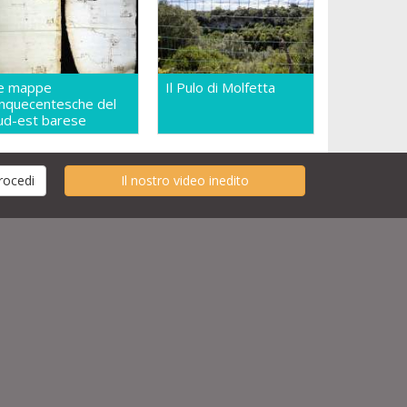
e mappe
Il Pulo di Molfetta
inquecentesche del
ud-est barese
Il nostro video inedito