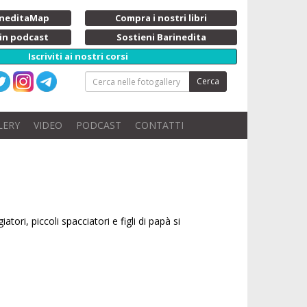
rineditaMap
Compra i nostri libri
 in podcast
Sostieni Barinedita
Iscriviti ai nostri corsi
Cerca
LERY
VIDEO
PODCAST
CONTATTI
ori, piccoli spacciatori e figli di papà si