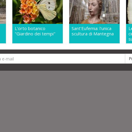
L'orto botanico
Sant'Eufemia: l'unica
L
"Giardino dei tempi"
scultura di Mantegna
c
s