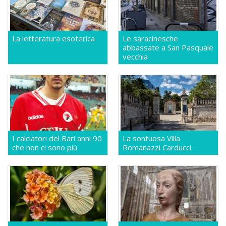
La letteratura esoterica
Le saracinesche
abbassate a San Pasquale
vecchia
I calciatori del Bari anni 90
La sontuosa Villa
che non ci sono più
Romanazzi Carducci