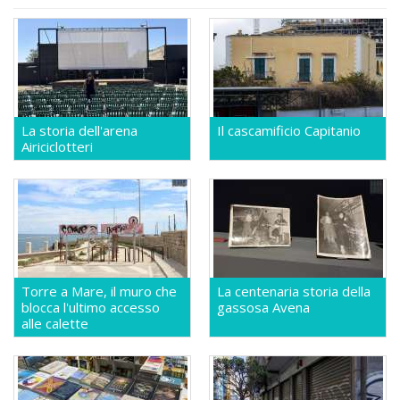
La storia dell'arena
Il cascamificio Capitanio
Airiciclotteri
Torre a Mare, il muro che
La centenaria storia della
blocca l'ultimo accesso
gassosa Avena
alle calette