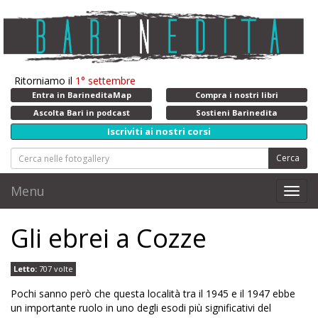
Ritorniamo il
1° settembre
Entra in BarineditaMap
Compra i nostri libri
Ascolta Bari in podcast
Sostieni Barinedita
Iscriviti ai nostri corsi
Cerca
Menu
Toggl
navig
Gli ebrei a Cozze
Letto:
707 volte
Pochi sanno però che questa località tra il 1945 e il 1947 ebbe
un importante ruolo in uno degli esodi più significativi del