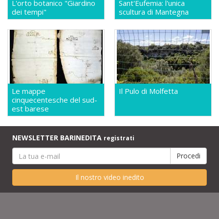
L'orto botanico "Giardino
Sant'Eufemia: l'unica
dei tempi"
scultura di Mantegna
Le mappe
Il Pulo di Molfetta
cinquecentesche del sud-
est barese
NEWSLETTER BARINEDITA
registrati
Il nostro video inedito