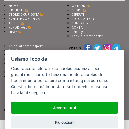
HOME
OPINIONI
INCHIESTE
SPORT
STORIE E CURIOSITÀ
ESPERTI
EVENTI E COMUNICATI
FOTOGALLERY
ARTISTI
SONDAGGI
REPORTAGE
CONTATTI
NEWS
Privacy
Cookie preferencies
Chiedi ai nostri esperti
Seguici su
Scrivi alla redazione
Fai pubblicità con noi
Usiamo i cookie!
Sostieni Barinedita
Iscriviti al nostro corso di
giornalismo
Ciao, questo sito utilizza cookie essenziali per
Compra i nostri libri
garantirne il corretto funzionamento e cookie di
Entra in Barinedita Map
tracciamento per capire come interagisci con esso.
Quest'ultimo sarà impostato solo previo consenso.
Lasciami scegliere
BARIREPORT s.a.s.
, Partita IVA 07355350724
Powered by
Netboom
Copyright BARIREPORT s.a.s. All rights reserved - Tutte le fotografie recanti il
logo di Barinedita sono state commissionate da BARIREPORT s.a.s. che ne
detiene i Diritti d'Autore e sono state prodotte nell'anno 2012 e seguenti
Accetta tutti
(tranne che non vi sia uno specifico anno di scatto riportato)
Più opzioni