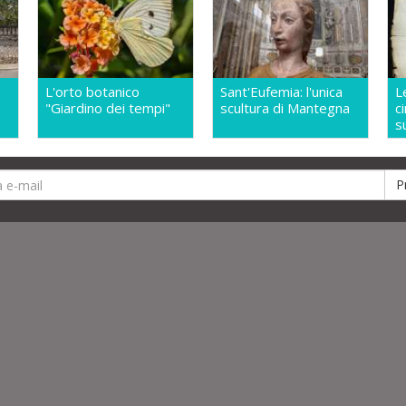
L'orto botanico
Sant'Eufemia: l'unica
L
"Giardino dei tempi"
scultura di Mantegna
c
s