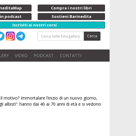
rineditaMap
Compra i nostri libri
 in podcast
Sostieni Barinedita
Iscriviti ai nostri corsi
Cerca
LERY
VIDEO
PODCAST
CONTATTI
Il motivo? Immortalare l’inizio di un nuovo giorno,
i albisti”: hanno dai 40 ai 70 anni di età e si vedono