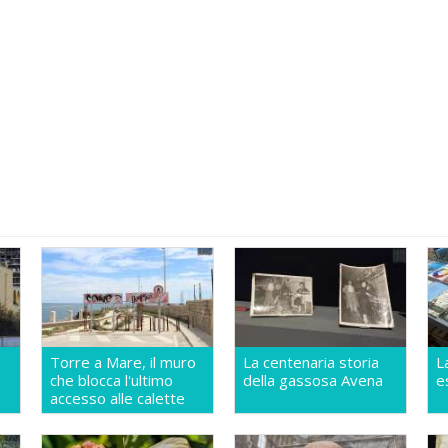
Torre a Mare, il muro
La centenaria storia
L
che blocca l'ultimo
della gassosa Avena
e
accesso alle calette