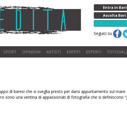
Entra in Ba
Ascolta Bari
Seguici su
SPORT
OPINIONI
ARTISTI
EVENTI
ESPERTI
FOTOGAL
uppo di baresi che si sveglia presto per darsi appuntamento sul mare. 
ro sono una ventina di appassionati di fotografia che si definiscono “gl