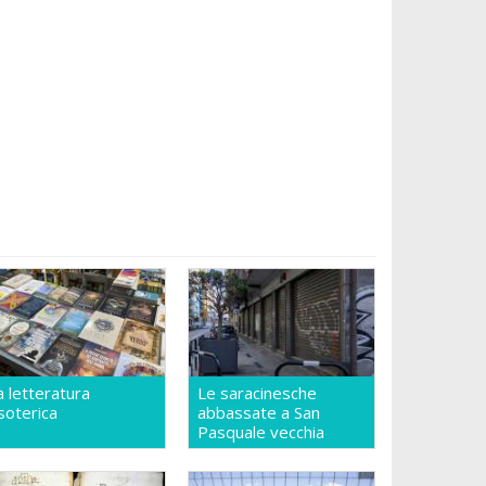
a letteratura
Le saracinesche
soterica
abbassate a San
Pasquale vecchia