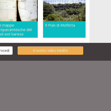
e mappe
Il Pulo di Molfetta
inquecentesche del
ud-est barese
Il nostro video inedito