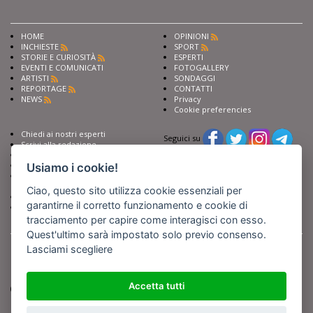
HOME
OPINIONI
INCHIESTE
SPORT
STORIE E CURIOSITÀ
ESPERTI
EVENTI E COMUNICATI
FOTOGALLERY
ARTISTI
SONDAGGI
REPORTAGE
CONTATTI
NEWS
Privacy
Cookie preferencies
Chiedi ai nostri esperti
Seguici su
Scrivi alla redazione
Fai pubblicità con noi
Sostieni Barinedita
Usiamo i cookie!
Iscriviti al nostro corso di
giornalismo
Ciao, questo sito utilizza cookie essenziali per
Compra i nostri libri
garantirne il corretto funzionamento e cookie di
Entra in Barinedita Map
tracciamento per capire come interagisci con esso.
Quest'ultimo sarà impostato solo previo consenso.
BARIREPORT s.a.s.
, Partita IVA 07355350724
Powered by
Netboom
Lasciami scegliere
Copyright BARIREPORT s.a.s. All rights reserved - Tutte le fotografie recanti il
logo di Barinedita sono state commissionate da BARIREPORT s.a.s. che ne
detiene i Diritti d'Autore e sono state prodotte nell'anno 2012 e seguenti
Accetta tutti
(tranne che non vi sia uno specifico anno di scatto riportato)