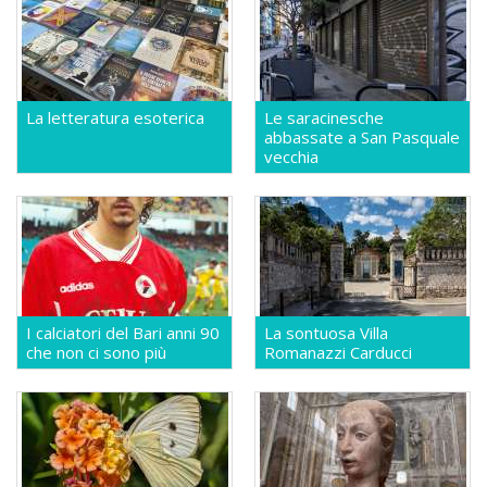
La letteratura esoterica
Le saracinesche
abbassate a San Pasquale
vecchia
I calciatori del Bari anni 90
La sontuosa Villa
che non ci sono più
Romanazzi Carducci