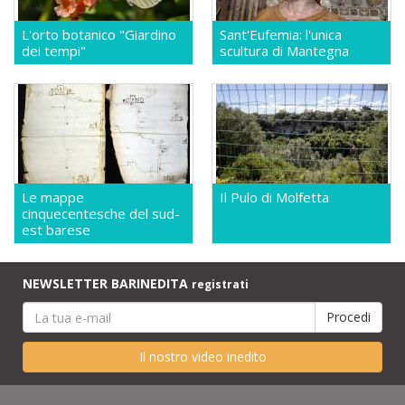
L'orto botanico "Giardino
Sant'Eufemia: l'unica
dei tempi"
scultura di Mantegna
Le mappe
Il Pulo di Molfetta
cinquecentesche del sud-
est barese
NEWSLETTER BARINEDITA
registrati
Il nostro video inedito