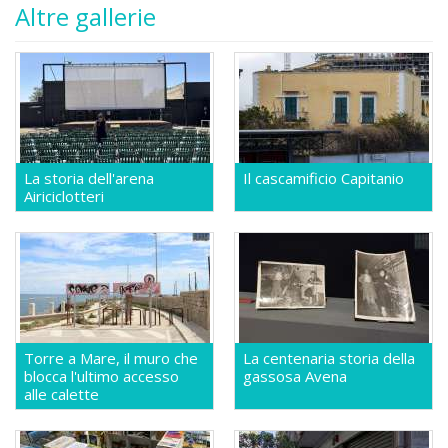
Altre gallerie
La storia dell'arena
Il cascamificio Capitanio
Airiciclotteri
Torre a Mare, il muro che
La centenaria storia della
blocca l'ultimo accesso
gassosa Avena
alle calette