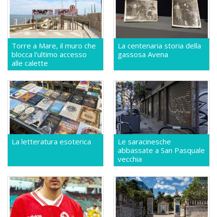
Torre a Mare, il muro che
La centenaria storia della
blocca l'ultimo accesso
gassosa Avena
alle calette
La letteratura esoterica
Le saracinesche
abbassate a San Pasquale
vecchia