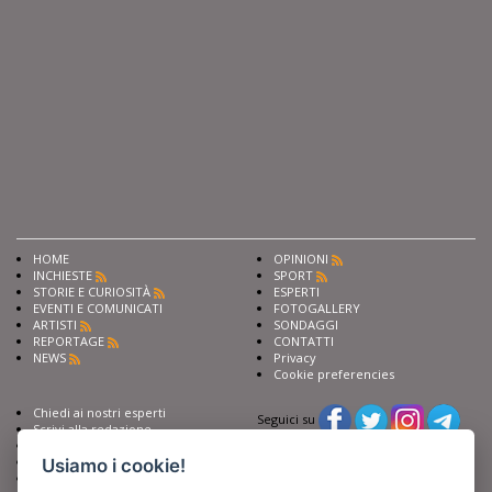
HOME
OPINIONI
INCHIESTE
SPORT
STORIE E CURIOSITÀ
ESPERTI
EVENTI E COMUNICATI
FOTOGALLERY
ARTISTI
SONDAGGI
REPORTAGE
CONTATTI
NEWS
Privacy
Cookie preferencies
Chiedi ai nostri esperti
Seguici su
Scrivi alla redazione
Fai pubblicità con noi
Sostieni Barinedita
Usiamo i cookie!
Iscriviti al nostro corso di