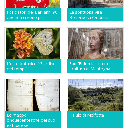
I calciatori del Bari anni 90
La sontuosa Villa
che non ci sono più
Romanazzi Carducci
L'orto botanico "Giardino
Sant'Eufemia: l'unica
dei tempi"
scultura di Mantegna
Le mappe
Il Pulo di Molfetta
cinquecentesche del sud-
est barese