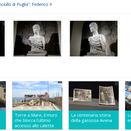
ciullo di Puglia": Federico II
Torre a Mare, il muro
La centenaria storia
L
che blocca l'ultimo
della gassosa Avena
e
accesso alle calette