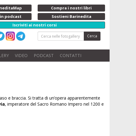
rineditaMap
Compra i nostri libri
 in podcast
Sostieni Barinedita
Iscriviti ai nostri corsi
Cerca
LERY
VIDEO
PODCAST
CONTATTI
 naso e braccia. Si tratta di un’opera apparentemente
via
, imperatore del Sacro Romano Impero nel 1200 e