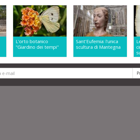
L'orto botanico
Sant'Eufemia: l'unica
L
"Giardino dei tempi"
scultura di Mantegna
c
s