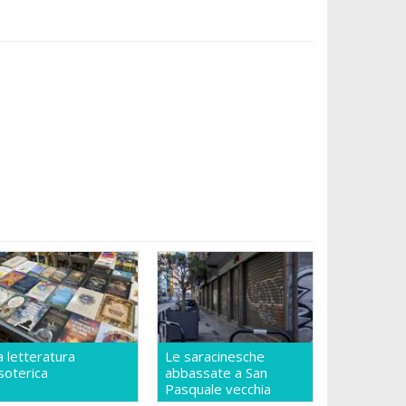
a letteratura
Le saracinesche
soterica
abbassate a San
Pasquale vecchia