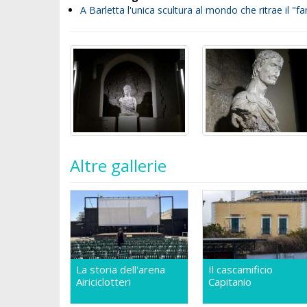
A Barletta l'unica scultura al mondo che ritrae il "fan
Altre gallerie
La storia dell'arena
Il cascamificio
Airiciclotteri
Capitanio