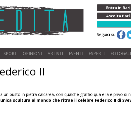
Entra in Ba
Ascolta Bari
Seguici su
SPORT
OPINIONI
ARTISTI
EVENTI
ESPERTI
FOTOGAL
Federico II
va un busto in pietra calcarea, con qualche graffio qua e là e privo di
l’unica scultura al mondo
che ritrae il celebre Federico II di Sve