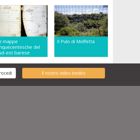
e mappe
Il Pulo di Molfetta
inquecentesche del
ud-est barese
Il nostro video inedito