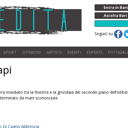
Entra in Ba
Ascolta Bari
Seguici su
SPORT
OPINIONI
ARTISTI
EVENTI
ESPERTI
FOTOGAL
api
era insediato tra la finestra e la grondaia del secondo piano dell'isti
sterminato da mani sconosciute
uto Di Cagno Abbrescia