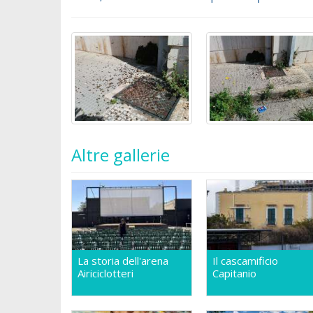
Altre gallerie
La storia dell'arena
Il cascamificio
Airiciclotteri
Capitanio