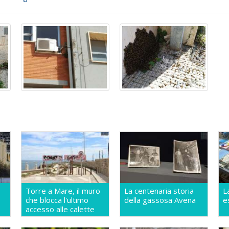
Torre a Mare, il muro
La centenaria storia
L
che blocca l'ultimo
della gassosa Avena
e
accesso alle calette