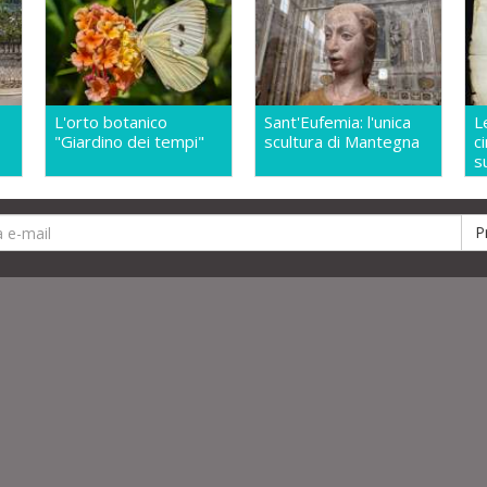
L'orto botanico
Sant'Eufemia: l'unica
L
"Giardino dei tempi"
scultura di Mantegna
c
s