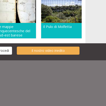
e mappe
Il Pulo di Molfetta
inquecentesche del
ud-est barese
Il nostro video inedito