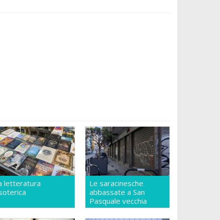
a letteratura
Le saracinesche
soterica
abbassate a San
Pasquale vecchia