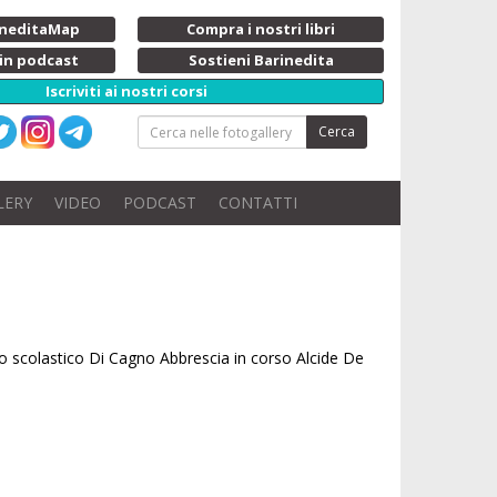
rineditaMap
Compra i nostri libri
 in podcast
Sostieni Barinedita
Iscriviti ai nostri corsi
Cerca
LERY
VIDEO
PODCAST
CONTATTI
tuto scolastico Di Cagno Abbrescia in corso Alcide De