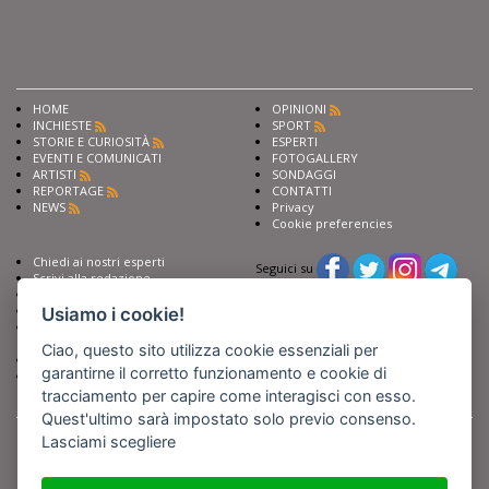
HOME
OPINIONI
INCHIESTE
SPORT
STORIE E CURIOSITÀ
ESPERTI
EVENTI E COMUNICATI
FOTOGALLERY
ARTISTI
SONDAGGI
REPORTAGE
CONTATTI
NEWS
Privacy
Cookie preferencies
Chiedi ai nostri esperti
Seguici su
Scrivi alla redazione
Fai pubblicità con noi
Sostieni Barinedita
Usiamo i cookie!
Iscriviti al nostro corso di
giornalismo
Ciao, questo sito utilizza cookie essenziali per
Compra i nostri libri
garantirne il corretto funzionamento e cookie di
Entra in Barinedita Map
tracciamento per capire come interagisci con esso.
Quest'ultimo sarà impostato solo previo consenso.
BARIREPORT s.a.s.
, Partita IVA 07355350724
Powered by
Netboom
Lasciami scegliere
Copyright BARIREPORT s.a.s. All rights reserved - Tutte le fotografie recanti il
logo di Barinedita sono state commissionate da BARIREPORT s.a.s. che ne
detiene i Diritti d'Autore e sono state prodotte nell'anno 2012 e seguenti