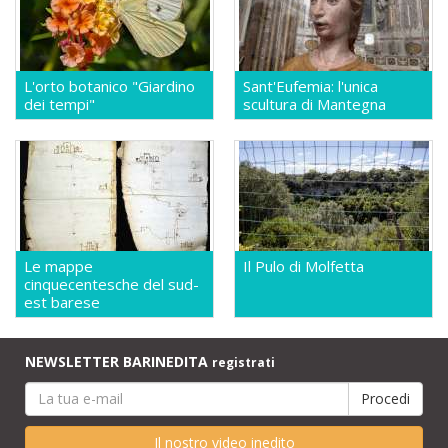
L'orto botanico "Giardino
Sant'Eufemia: l'unica
dei tempi"
scultura di Mantegna
Le mappe
Il Pulo di Molfetta
cinquecentesche del sud-
est barese
NEWSLETTER BARINEDITA
registrati
Il nostro video inedito