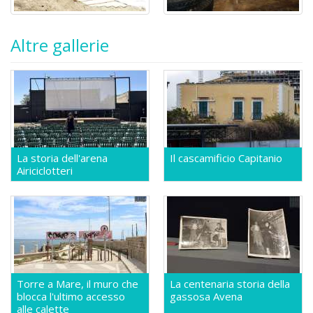
Altre gallerie
La storia dell'arena
Il cascamificio Capitanio
Airiciclotteri
Torre a Mare, il muro che
La centenaria storia della
blocca l'ultimo accesso
gassosa Avena
alle calette