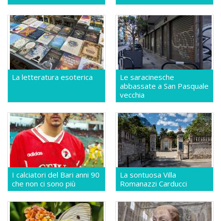
La letteratura esoterica
Le saracinesche
abbassate a San Pasquale
vecchia
I calciatori del Bari anni 90
La sontuosa Villa
che non ci sono più
Romanazzi Carducci