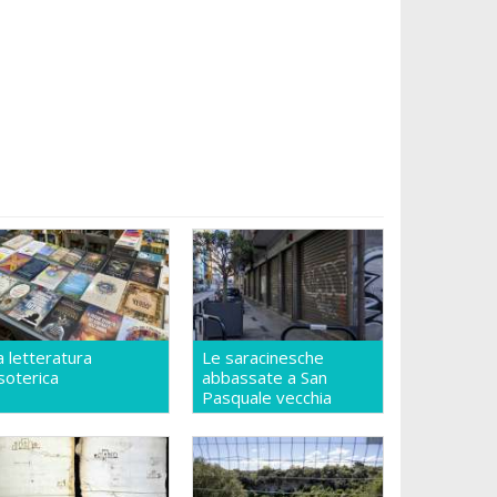
a letteratura
Le saracinesche
soterica
abbassate a San
Pasquale vecchia