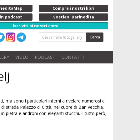
rineditaMap
Compra i nostri libri
 in podcast
Sostieni Barinedita
Iscriviti ai nostri corsi
Cerca
LERY
VIDEO
PODCAST
CONTATTI
lj
i, ma sono i particolari interni a rivelare numerosi e
di strada Palazzo di Città, nel cuore di Bari vecchia.
in pietra e androni con eleganti stucchi. Il tutto però,