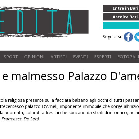
Entra in Ba
Ascolta Bari
Seguici su
SPORT
OPINIONI
ARTISTI
EVENTI
ESPERTI
FOTOGAL
e e malmesso Palazzo D'ame
 religiosa presente sulla facciata balzano agli occhi di tutti i passant
settecentesco palazzo D’Amelj, imponente immobile che sorge all’inizio 
la adornata, colorati affreschi che sbucano da strati di intonaco, archi 
i Francesco De Leo)