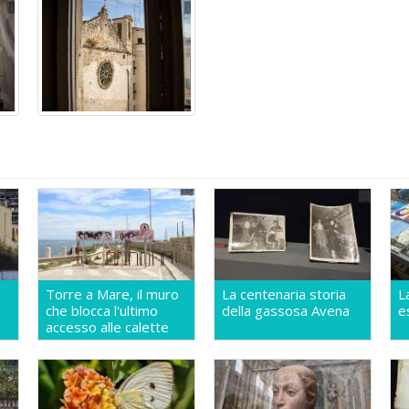
Torre a Mare, il muro
La centenaria storia
L
che blocca l'ultimo
della gassosa Avena
e
accesso alle calette