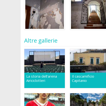
Altre gallerie
La storia dell'arena
Il cascamificio
Airiciclotteri
Capitanio