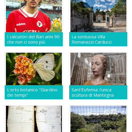
I calciatori del Bari anni 90
La sontuosa Villa
che non ci sono più
Romanazzi Carducci
L'orto botanico "Giardino
Sant'Eufemia: l'unica
dei tempi"
scultura di Mantegna