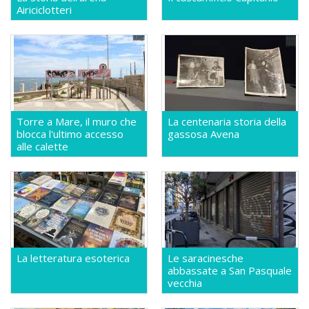
Airiciclotteri
Torre a Mare, il muro che
La centenaria storia della
blocca l'ultimo accesso
gassosa Avena
alle calette
La letteratura esoterica
Le saracinesche
abbassate a San Pasquale
vecchia