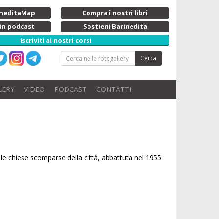
rineditaMap
Compra i nostri libri
 in podcast
Sostieni Barinedita
Iscriviti ai nostri corsi
Cerca
LERY
VIDEO
PODCAST
CONTATTI
elle chiese scomparse della città, abbattuta nel 1955