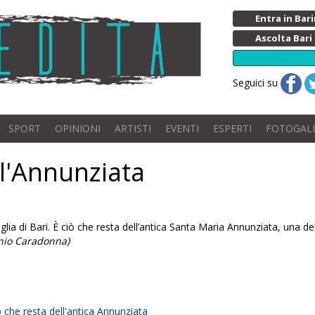
Entra in Ba
Ascolta Bari
Seguici su
SPORT
OPINIONI
ARTISTI
EVENTI
ESPERTI
FOTOGAL
ll'Annunziata
glia di Bari. È ciò che resta dell’antica Santa Maria Annunziata, una d
onio Caradonna)
ò che resta dell'antica Annunziata