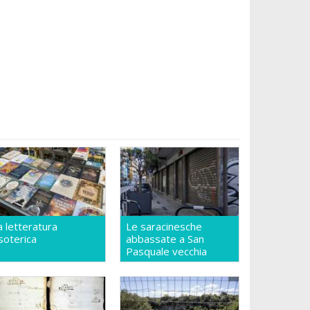
a letteratura
Le saracinesche
soterica
abbassate a San
Pasquale vecchia