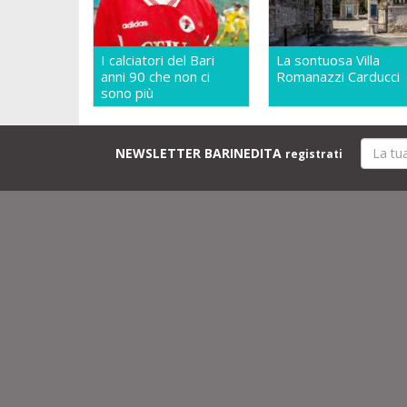
I calciatori del Bari
La sontuosa Villa
anni 90 che non ci
Romanazzi Carducci
sono più
NEWSLETTER BARINEDITA
registrati