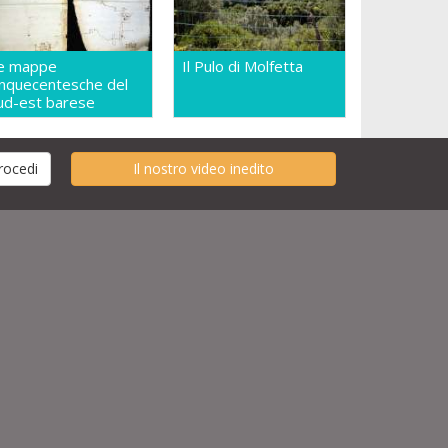
e mappe
Il Pulo di Molfetta
inquecentesche del
ud-est barese
Il nostro video inedito