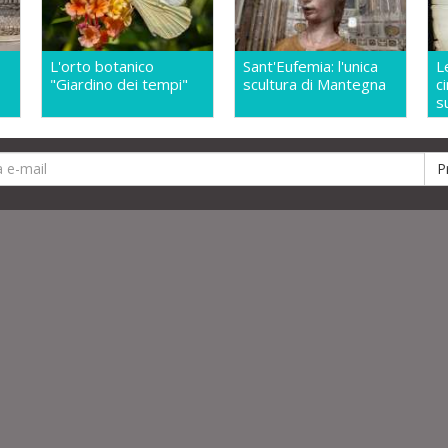
L'orto botanico
Sant'Eufemia: l'unica
L
"Giardino dei tempi"
scultura di Mantegna
c
s