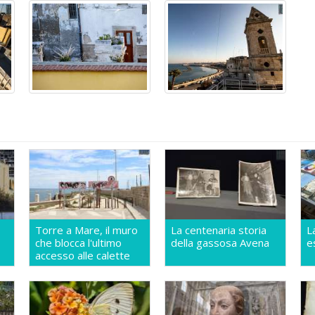
Torre a Mare, il muro
La centenaria storia
L
che blocca l'ultimo
della gassosa Avena
e
accesso alle calette