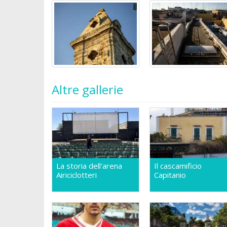
Altre gallerie
La storia dell'arena
Il cascamificio
Airiciclotteri
Capitanio