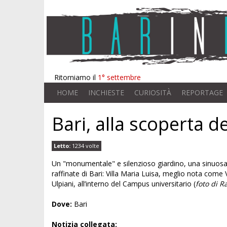
Ritorniamo il
1° settembre
HOME
INCHIESTE
CURIOSITÀ
REPORTAGE
Bari, alla scoperta de
Letto:
1234 volte
Un "monumentale" e silenzioso giardino, una sinuosa scal
raffinate di Bari: Villa Maria Luisa, meglio nota come
Ulpiani, all’interno del Campus universitario (
foto di R
Dove:
Bari
Notizia collegata: