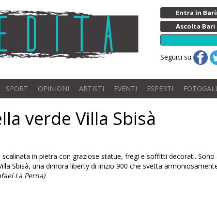
Entra in Ba
Ascolta Bari
Seguici su
SPORT
OPINIONI
ARTISTI
EVENTI
ESPERTI
FOTOGAL
lla verde Villa Sbisà
inata in pietra con graziose statue, fregi e soffitti decorati. Sono alc
 Villa Sbisà, una dimora liberty di inizio 900 che svetta armoniosament
afael La Perna)