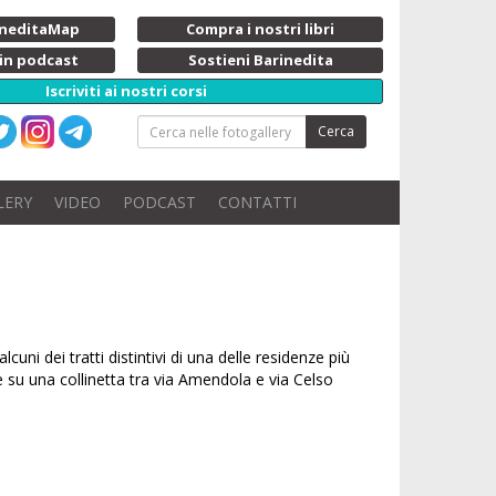
rineditaMap
Compra i nostri libri
 in podcast
Sostieni Barinedita
Iscriviti ai nostri corsi
Cerca
LERY
VIDEO
PODCAST
CONTATTI
uni dei tratti distintivi di una delle residenze più
e su una collinetta tra via Amendola e via Celso