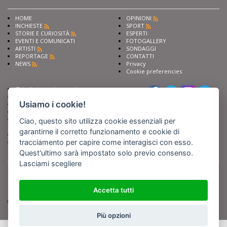
HOME
OPINIONI
INCHIESTE
SPORT
STORIE E CURIOSITÀ
ESPERTI
EVENTI E COMUNICATI
FOTOGALLERY
ARTISTI
SONDAGGI
REPORTAGE
CONTATTI
NEWS
Privacy
Cookie preferencies
Chiedi ai nostri esperti
Seguici su
Scrivi alla redazione
Usiamo i cookie!
Fai pubblicità con noi
Sostieni Barinedita
Iscriviti al nostro corso di
Ciao, questo sito utilizza cookie essenziali per
giornalismo
garantirne il corretto funzionamento e cookie di
Compra i nostri libri
tracciamento per capire come interagisci con esso.
Entra in Barinedita Map
Quest'ultimo sarà impostato solo previo consenso.
Lasciami scegliere
BARIREPORT s.a.s.
, Partita IVA 07355350724
Powered by
Netboom
Copyright BARIREPORT s.a.s. All rights reserved - Tutte le fotografie recanti il
logo di Barinedita sono state commissionate da BARIREPORT s.a.s. che ne
Accetta tutti
detiene i Diritti d'Autore e sono state prodotte nell'anno 2012 e seguenti
(tranne che non vi sia uno specifico anno di scatto riportato)
Più opzioni