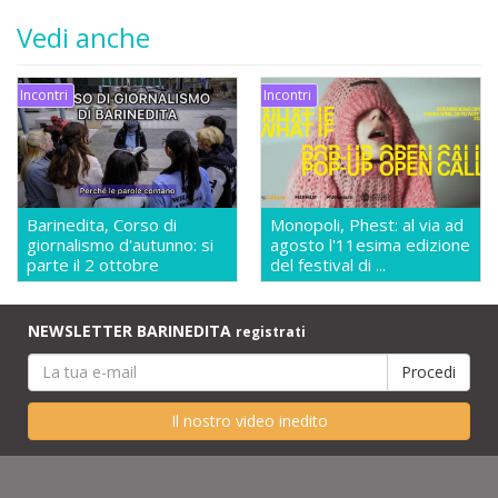
Vedi anche
Incontri
Incontri
Barinedita, Corso di
Monopoli, Phest: al via ad
giornalismo d'autunno: si
agosto l'11esima edizione
parte il 2 ottobre
del festival di ...
NEWSLETTER BARINEDITA
registrati
Il nostro video inedito