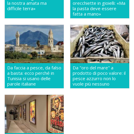
la nostra amata ma
orecchiette in gioielli: «Ma
difficile terra»
la pasta deve essere
fatta a mano»
Da faccia a pesce, da falso
Da "oro del mare" a
a basta: ecco perché in
prodotto di poco valore: il
Tunisia si usano delle
pesce azzurro non lo
parole italiane
vuole più nessuno