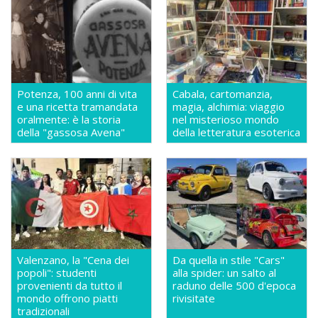
Potenza, 100 anni di vita
Cabala, cartomanzia,
e una ricetta tramandata
magia, alchimia: viaggio
oralmente: è la storia
nel misterioso mondo
della "gassosa Avena"
della letteratura esoterica
Valenzano, la "Cena dei
Da quella in stile "Cars"
popoli": studenti
alla spider: un salto al
provenienti da tutto il
raduno delle 500 d'epoca
mondo offrono piatti
rivisitate
tradizionali