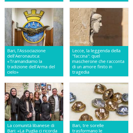
Bari, l'Associazione
Lecce, la leggenda della
dell'Aeronautica:
"faccina": quel
«Tramandiamo la
mascherone che racconta
tradizione dell'Arma del
di un amore finito in
cielo»
tragedia
La comunità libanese di
Bari, tre sorelle
Bari: «La Puglia ci ricorda
trasformano le