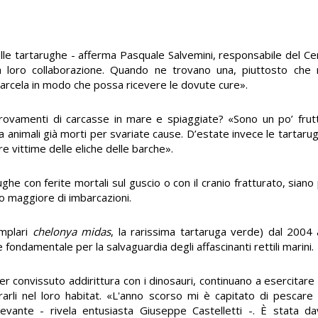
lle tartarughe - afferma Pasquale Salvemini, responsabile del Ce
la loro collaborazione. Quando ne trovano una, piuttosto che 
arcela in modo che possa ricevere le dovute cure».
trovamenti di carcasse in mare e spiaggiate? «Sono un po’ frut
a animali già morti per svariate cause. D’estate invece le tartaru
e vittime delle eliche delle barche».
ughe con ferite mortali sul guscio o con il cranio fratturato, siano
o maggiore di imbarcazioni.
emplari
chelonya midas
, la rarissima tartaruga verde) dal 2004 
ndamentale per la salvaguardia degli affascinanti rettili marini.
er convissuto addirittura con i dinosauri, continuano a esercitare
trarli nel loro habitat. «L'anno scorso mi è capitato di pescar
Levante - rivela entusiasta Giuseppe Castelletti -. È stata d