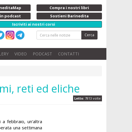
rineditaMap
Compra i nostri libri
 in podcast
Sostieni Barinedita
Iscriviti ai nostri corsi
Cerca
LERY
VIDEO
PODCAST
CONTATTI
mi, reti ed eliche
Letto:
7813 volte
 a febbraio, un'altra
perata una settimana