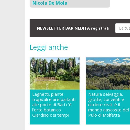
Nicola De Mola
NEWSLETTER BARINEDITA
registrati
Leggi anche
Laghetti, piante
Natura selvaggia,
tropicali e are parlanti:
grotte, conventi e
alle porte di Bari c'è
nitriere reali: è il
l'orto botanico
mondo nascosto del
Giardino dei tempi
Pulo di Molfetta