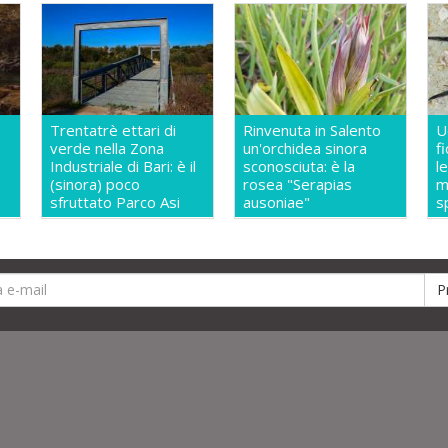
Trentatrè ettari di
Rinvenuta in Salento
U
verde nella Zona
un'orchidea sinora
f
Industriale di Bari: è il
sconosciuta: è la
l
(sinora) poco
rosea "Serapias
m
sfruttato Parco Asi
ausoniae"
s