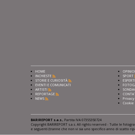
HOME
OPINIO
INCHIESTE
SPORT
STORIE E CURIOSITÀ
ESPERT
EVENTI E COMUNICATI
FOTOG
ARTISTI
SONDA
REPORTAGE
CONTA
NEWS
Privacy
Cookie 
BARIREPORT s.a.s.
, Partita IVA 07355350724
Copyright BARIREPORT s.a.s. All rights reserved - Tutte le fotogr
e seguenti (tranne che non vi sia uno specifico anno di scatto rip