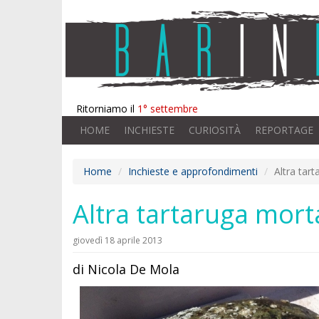
Ritorniamo il
1° settembre
HOME
INCHIESTE
CURIOSITÀ
REPORTAGE
Home
Inchieste e approfondimenti
Altra tart
Altra tartaruga morta 
giovedì 18 aprile 2013
di Nicola De Mola