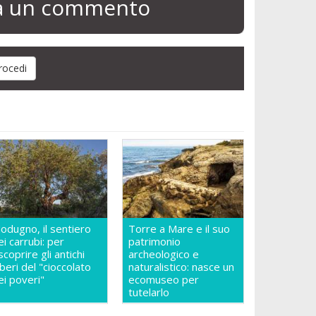
ia un commento
odugno, il sentiero
Torre a Mare e il suo
ei carrubi: per
patrimonio
iscoprire gli antichi
archeologico e
lberi del "cioccolato
naturalistico: nasce un
ei poveri"
ecomuseo per
tutelarlo