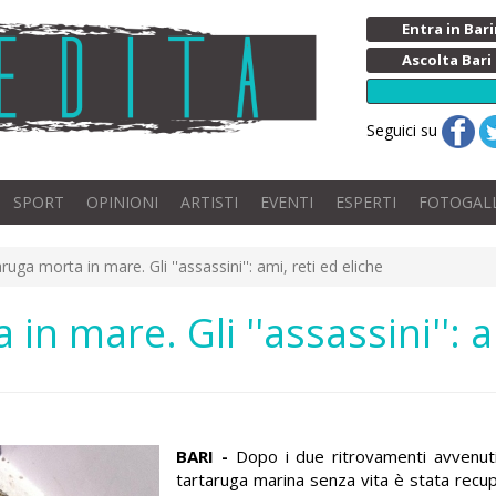
Entra in Ba
Ascolta Bari
Seguici su
SPORT
OPINIONI
ARTISTI
EVENTI
ESPERTI
FOTOGAL
aruga morta in mare. Gli ''assassini'': ami, reti ed eliche
in mare. Gli ''assassini'': a
BARI -
Dopo i due ritrovamenti avvenuti
tartaruga marina senza vita è stata recu