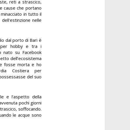
te, reti a strascico,
le cause che portano
inacciato in tutto il
dell'estinzione nelle
io dal porto di Bari è
e per hobby e tra i
po nato su Facebook
spetto dell’ecosistema
he fosse morta e ho
rdia Costiera per
mpossessasse del suo
le e l’aspetto della
vvenuta pochi giorni
strascico, soffocando.
quando le acque sono