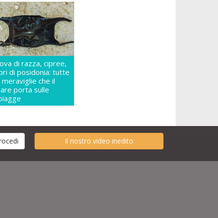
ova di razza, cipree,
iori di posidonia: tutte
e meraviglie che il
are porta sulle
piagge
Il nostro video inedito