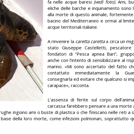
fa nelle acque baresi
(vedi foto).
Ami, bus
eliche delle barche e inquinamento sono 
alla morte di questo animale, fortemente m
bacino del Mediterraneo e ormai al limite 
acque territoriali italiane.
A rinvenire la
caretta caretta
a circa un migl
stato Giuseppe Castelletti, pescator
fondatori di “Pesca apnea Bari”, grup
anche con l’intento di sensibilizzare al ri
marino. «Mi sono accertato del fatto c
contattato immediatamente la Gua
consegnarla ed evitare che qualcuno si i
carapace», racconta.
L’assenza di ferite sul corpo dell’anima
carcassa farebbero pensare a una morte a
arughe ingoino ami o buste di plastica o che finiscano nelle reti a 
 base della loro morte, come infezioni polmonari, soprattutto 