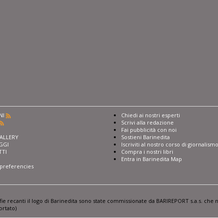
NI
Chiedi ai nostri esperti
Scrivi alla redazione
I
Fai pubblicità con noi
ALLERY
Sostieni Barinedita
GGI
Iscriviti al nostro corso di giornalism
TTI
Compra i nostri libri
Entra in Barinedita Map
preferencies
afie recanti il logo di Barinedita sono state commissionate da BARIREPORT s.a.s. che n
ortato)