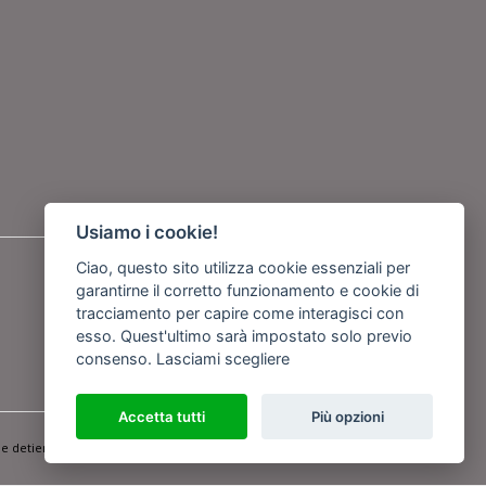
Usiamo i cookie!
Seguici su
Ciao, questo sito utilizza cookie essenziali per
garantirne il corretto funzionamento e cookie di
tracciamento per capire come interagisci con
o
esso. Quest'ultimo sarà impostato solo previo
consenso.
Lasciami scegliere
Accetta tutti
Più opzioni
Powered by
Netboom
e detiene i Diritti d'Autore e sono state prodotte nell'anno 2012