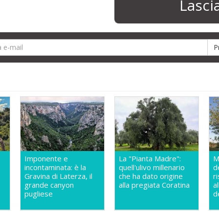
Lasc
Imponente e
La "Pianta Madre":
M
incontaminata: è la
quell'ulivo millenario
d
Gravina di Laterza, il
che ha dato origine
r
grande canyon
alla pregiata Coratina
a
pugliese
d