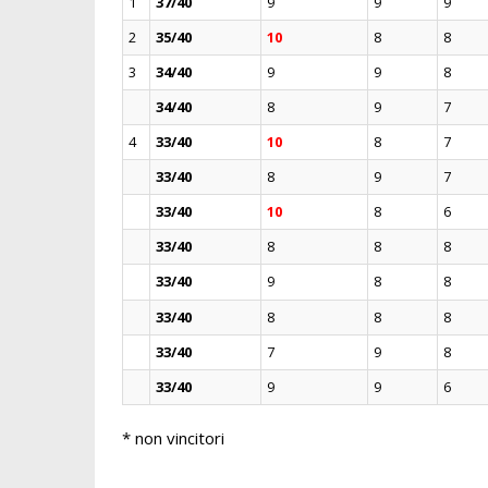
1
37/40
9
9
9
2
35/40
10
8
8
3
34/40
9
9
8
34/40
8
9
7
4
33/40
10
8
7
33/40
8
9
7
33/40
10
8
6
33/40
8
8
8
33/40
9
8
8
33/40
8
8
8
33/40
7
9
8
33/40
9
9
6
* non vincitori