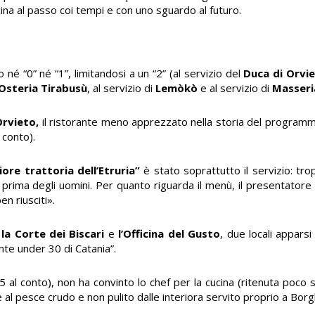
cucina al passo coi tempi e con uno sguardo al futuro.
é “0” né “1”, limitandosi a un “2” (al servizio del
Duca di Orvi
Osteria Tirabusù
, al servizio di
Lemòkò
e al servizio di
Masseri
Orvieto
,
il ristorante meno apprezzato nella storia del programma
l conto).
iore trattoria dell’Etruria
”
è stato soprattutto il servizio: tr
prima degli uomini. Per quanto riguarda il menù, il presentatore 
n riusciti».
)
la
Corte dei Biscari
e
l’
Officina del Gusto
,
due locali apparsi
ante under 30 di Catania”.
, 5 al conto), non ha convinto lo chef per la cucina (ritenuta poco 
e al pesce crudo e non pulito dalle interiora servito proprio a Bor