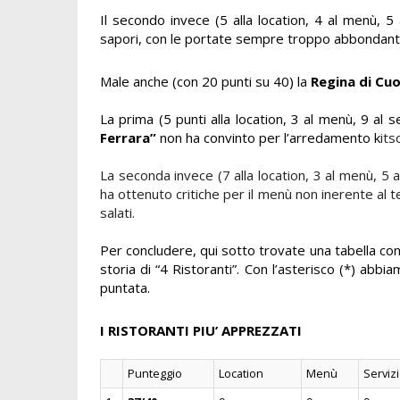
Il secondo invece (5 alla location, 4 al menù, 5
sapori, con le portate sempre troppo abbondanti
Male anche (con 20 punti su 40) la
Regina di Cuo
La prima (5 punti alla location, 3 al menù, 9 al se
Ferrara”
non ha convinto per l’arredamento k
its
La seconda invece (7 alla location, 3 al menù, 5 al 
ha ottenuto critiche per il menù non inerente al t
salati.
Per concludere, qui sotto trovate una tabella con
storia di “4 Ristoranti”. Con l’asterisco (*) abbi
puntata.
I RISTORANTI PI
U’
APPREZZATI
Punteggio
Location
Menù
Serviz