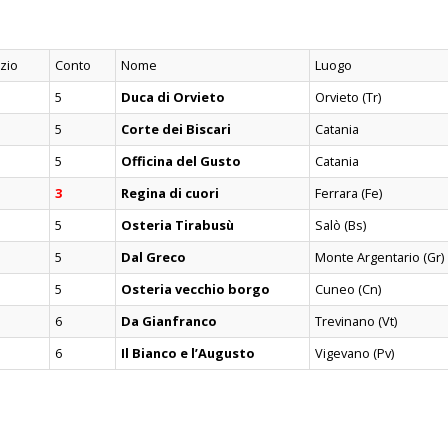
zio
Conto
Nome
Luogo
5
Duca di Orvieto
Orvieto (Tr)
5
Corte dei Biscari
Catania
5
Officina del Gusto
Catania
3
Regina di cuori
Ferrara (Fe)
5
Osteria Tirabusù
Salò (Bs)
5
Dal Greco
Monte Argentario (Gr)
5
Osteria vecchio borgo
Cuneo (Cn)
6
Da Gianfranco
Trevinano (Vt)
6
Il Bianco e l’Augusto
Vigevano (Pv)