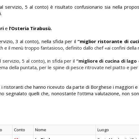
 al servizio, 5 al conto) è risultato confusionario sia nella prop
.
ri
e
l’
Osteria Tirabusù
.
rvizio, 3 al conto), nella sfida per il
“miglior ristorante di cuc
ch e il menù troppo fantasioso, definito dallo chef «ai confini della 
servizio, 5 al conto), in sfida per il
“
migliore di cucina di lago
ema della puntata, per le spine di pesce ritrovate nel piatto e per 
 i ristoranti che hanno ricevuto da parte di Borghese i maggiori e
amo segnalato quelli che, nonostante l’ottima valutazione, non sono
io
Conto
Nome
Luogo