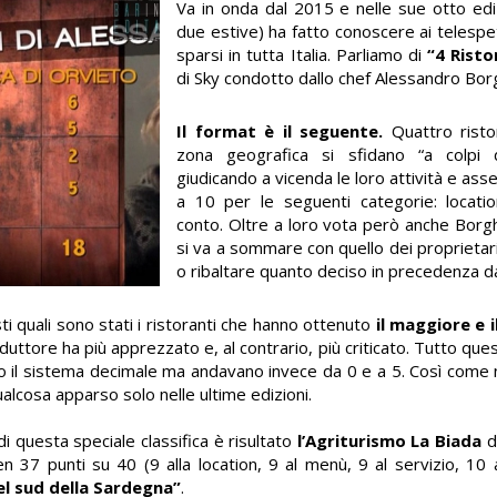
Va in onda dal 2015 e nelle sue otto ediz
due estive) ha fatto conoscere ai telespet
sparsi in tutta Italia. Parliamo di
“4 Risto
di Sky condotto dallo chef Alessandro Bor
Il format è il seguente.
Quattro risto
zona geografica si sfidano “a colpi 
giudicando a vicenda le loro attività e as
a 10 per le seguenti categorie: locati
conto. Oltre a loro vota però anche Borgh
si va a sommare con quello dei proprietar
o ribaltare quanto deciso in precedenza da
ti quali sono stati i ristoranti che hanno ottenuto
il maggiore e 
nduttore ha più apprezzato e, al contrario, più criticato. Tutto q
ano il sistema decimale ma andavano invece da 0 e a 5. Così come
 qualcosa apparso solo nelle ultime edizioni.
re di questa speciale classifica è risultato
l
’Agriturismo La Biada
d
ben 37 punti su 40 (9 alla location, 9 al menù, 9 al servizio, 10 
el sud della Sardegna
”
.