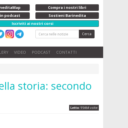
rineditaMap
Compra i nostri libri
 in podcast
Sostieni Barinedita
Iscriviti ai nostri corsi
Cerca
LERY
VIDEO
PODCAST
CONTATTI
 della storia: secondo
Letto:
95464 volte