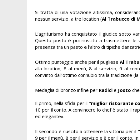
Si tratta di una votazione altissima, considera
nessun servizio, a tre location (
Al Trabucco di 
L’agriturismo ha conquistato il giudice sotto vari
Questo posto è poi riuscito a trasmettere le ver
presenza tra un pasto e l’altro di tipiche danzatric
Ottimo punteggio anche per il pugliese
Al Trabu
alla location, 8 al menù, 8 al servizio, 9 al cont
convinto dall’ottimo connubio tra la tradizione (la 
Medaglia di bronzo infine per
Radici
e
Josto
che 
Il primo, nella sfida per il
“miglior ristorante c
10 per il conto. A convincere lo chef è stato il ra
ed elegante».
Il secondo è riuscito a ottenere la vittoria per il
9 per il menù, 8 per il servizio e 8 per il conto. 