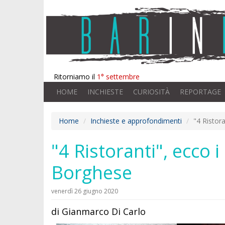
Ritorniamo il
1° settembre
HOME
INCHIESTE
CURIOSITÀ
REPORTAGE
Home
Inchieste e approfondimenti
"4 Ristora
"4 Ristoranti", ecco i
Borghese
venerdì 26 giugno 2020
di Gianmarco Di Carlo