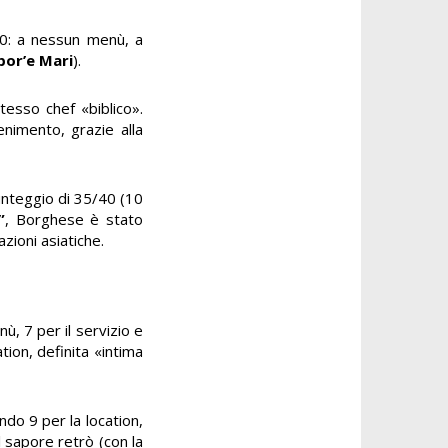
0: a nessun menù, a
bor’e Mari
).
stesso chef «biblico».
enimento, grazie alla
punteggio di 35/40 (10
”
,
Borghese è stato
azioni asiatiche.
ù, 7 per il servizio e
tion, definita «intima
do 9 per la location,
l sapore retrò (con la