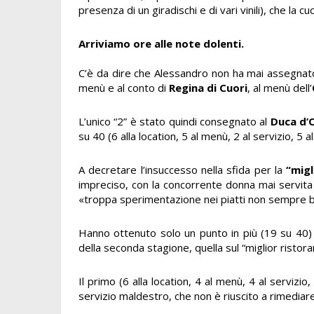
presenza di un giradischi e di vari vinili), che la 
Arriviamo
ore
al
le note dolenti
.
C’è da dire che
Alessandro non ha mai assegnato n
menù e al conto di
Regina di Cuori
, al menù dell’
L’unico “2” è stato quindi consegnato al
Duca d’
su 40 (6 alla location, 5 al menù, 2 al servizio, 5 a
A decretare l’insuccesso nella sfida per la
“
migl
impreciso, con la concorrente donna mai servita 
«troppa sperimentazione nei piatti non sempre be
Hanno ottenuto solo un punto in più (19 su 40
della seconda stagione, quella sul “miglior ristor
Il primo (6 alla location, 4 al menù, 4 al servizio
servizio maldestro, che non è riuscito a rimediar