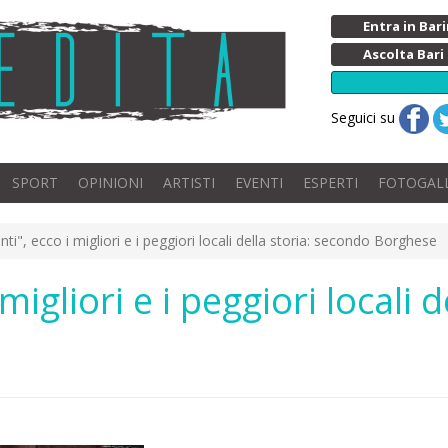
Entra in Ba
Ascolta Bari
Seguici su
SPORT
OPINIONI
ARTISTI
EVENTI
ESPERTI
FOTOGAL
nti", ecco i migliori e i peggiori locali della storia: secondo Borghese
 migliori e i peggiori locali