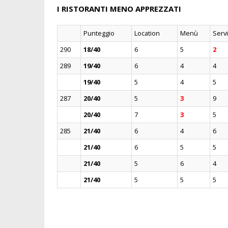
I RISTORANTI MENO APPREZZATI
Punteggio
Location
Menù
Servi
290
18/40
6
5
2
289
19/40
6
4
4
19/40
5
4
5
287
20/40
5
3
9
20/40
7
3
5
285
21/40
6
4
6
21/40
6
5
5
21/40
5
6
4
21/40
5
5
5