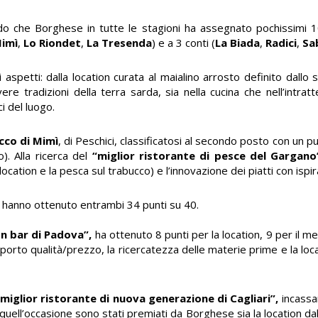
ndo che Borghese in tutte le stagioni
ha assegnato pochissimi 1
Mimì
,
Lo Riondet
,
La Tresenda
) e a 3 conti (
La Biada
,
Radici
,
Sa
 aspetti: dalla location curata al maialino arrosto definito dallo 
e tradizioni della terra sarda, sia nella cucina che nell’intratt
i del luogo.
cco di Mimì
, di Peschici, classificatosi al secondo posto con un 
o). Alla ricerca del
“
miglior ristorante di pesce del Gargano
location e la pesca sul trabucco) e l’innovazione dei piatti con ispir
hanno ottenuto entrambi 34 punti su 40.
on bar di Padova”,
ha ottenuto 8 punti per la location, 9 per il men
pporto qualità/prezzo, la ricercatezza delle materie prime e la loca
“miglior ristorante di nuova generazione di Cagliari”,
incassan
In quell’occasione sono stati premiati da Borghese sia la location da