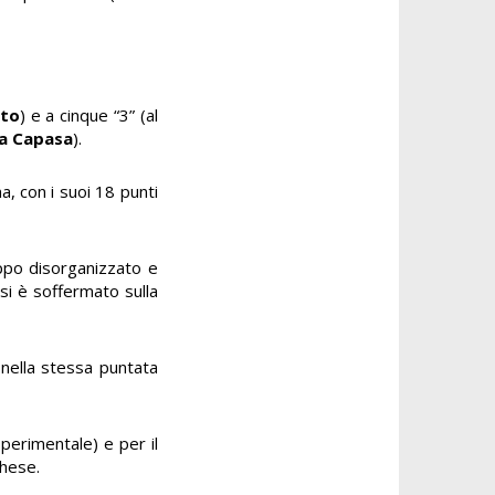
eto
) e a cinque “3” (al
a Capasa
).
, con i suoi 18 punti
oppo disorganizzato e
si è soffermato sulla
 nella stessa puntata
sperimentale) e per il
ghese.