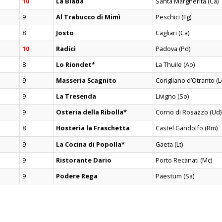
10
La Biada
Santa Margherita (Ca)
9
Al Trabucco di Mimì
Peschici (Fg)
8
Josto
Cagliari (Ca)
10
Radici
Padova (Pd)
8
Lo Riondet*
La Thuile (Ao)
9
Masseria Scagnito
Corigliano d’Otranto (L
9
La Tresenda
Livigno (So)
9
Osteria della Ribolla*
Corno di Rosazzo (Ud)
8
Hosteria la Fraschetta
Castel Gandolfo (Rm)
9
La Cocina di Popolla*
Gaeta (Lt)
9
Ristorante Dario
Porto Recanati (Mc)
9
Podere Rega
Paestum (Sa)