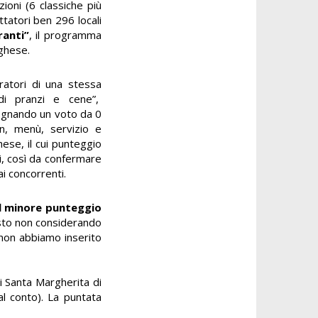
ioni (6 classiche più
tatori ben 296 locali
ranti”
, il programma
ghese.
ratori di una stessa
di pranzi e cene”,
segnando un voto da 0
on, menù, servizio e
ese, il cui punteggio
i, così da confermare
i concorrenti.
il minore punteggio
uesto non considerando
 non abbiamo inserito
i Santa Margherita di
al conto). La puntata