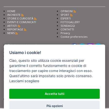
HOME
OPINIONI
INCHIESTE
SPORT
STORIE E CURIOSITÀ
ESPERTI
EVENTI E COMUNICATI
FOTOGALLERY
ARTISTI
SONDAGGI
REPORTAGE
CONTATTI
NEWS
Privacy
Cookie preferencies
Chiedi ai nostri esperti
Seguici su
Scrivi alla redazione
Usiamo i cookie!
Fai pubblicità con noi
Sostieni Barinedita
Iscriviti al nostro corso di
Ciao, questo sito utilizza cookie essenziali per
giornalismo
garantirne il corretto funzionamento e cookie di
Compra i nostri libri
tracciamento per capire come interagisci con esso.
Entra in Barinedita Map
Quest'ultimo sarà impostato solo previo consenso.
Lasciami scegliere
BARIREPORT s.a.s.
, Partita IVA 07355350724
Powered by
Netboom
Copyright BARIREPORT s.a.s. All rights reserved - Tutte le fotografie recanti il
logo di Barinedita sono state commissionate da BARIREPORT s.a.s. che ne
Accetta tutti
detiene i Diritti d'Autore e sono state prodotte nell'anno 2012 e seguenti
(tranne che non vi sia uno specifico anno di scatto riportato)
Più opzioni