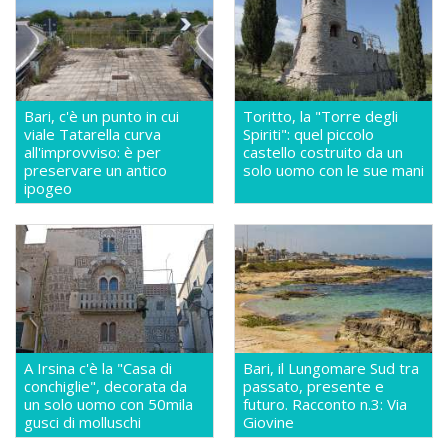
Bari, c'è un punto in cui
Toritto, la "Torre degli
viale Tatarella curva
Spiriti": quel piccolo
all'improvviso: è per
castello costruito da un
preservare un antico
solo uomo con le sue mani
ipogeo
A Irsina c'è la "Casa di
Bari, il Lungomare Sud tra
conchiglie", decorata da
passato, presente e
un solo uomo con 50mila
futuro. Racconto n.3: Via
gusci di molluschi
Giovine