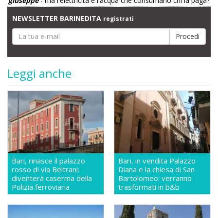
giuseppe
- ma l'elettricità e l'acqua che consumano chi la paga?
NEWSLETTER BARINEDITA
registrati
Leggi anche
Bari, rinasce il palazzo
Bari, in vendita Palazzo
rosso di via Beltrani:
Diana e la chiesa di San
diventerà caserma della
Bartolomeo: verranno
Polizia ferroviaria
trasformati in b&b