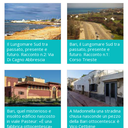
Il Lungomare Sud tra
Bari, il Lungomare Sud tra
passato, presente e
passato, presente e
futuro. Racconto n.2: Via
futuro. Racconto n.1:
Di Cagno Abbrescia
Corso Trieste
Bari, quel misterioso e
A Madonnella una stradina
insolito edificio nascosto
chiusa nasconde un pezzo
in viale Pasteur: «É una
della Bari ottocentesca: è
fabbrica ottocentesca»
Vico Cettigne