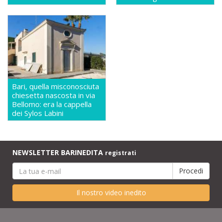
Bari, quella misconosciuta
chiesetta nascosta in via
Bellomo: era la cappella
dei Sylos Labini
NEWSLETTER BARINEDITA
registrati
Il nostro video inedito