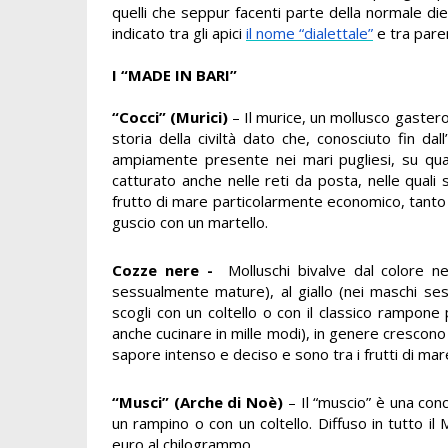
quelli che seppur facenti parte della normale die
indicato tra gli apici
il nome “dialettale”
e tra paren
I “MADE IN BARI”
“Cocci” (Murici)
– Il murice, un mollusco gastero
storia della civiltà dato che, conosciuto fin da
ampiamente presente nei mari pugliesi, su quasi
catturato anche nelle reti da posta, nelle quali 
frutto di mare particolarmente economico, tanto c
guscio con un martello.
Cozze nere -
Molluschi bivalve dal colore ne
sessualmente mature), al giallo (nei maschi ses
scogli con un coltello o con il classico rampon
anche cucinare in mille modi), in genere crescono 
sapore intenso e deciso e sono tra i frutti di mare 
“Musci”
(Arche di Noè)
– Il “muscio” è una conc
un rampino o con un coltello. Diffuso in tutto i
euro al chilogrammo.