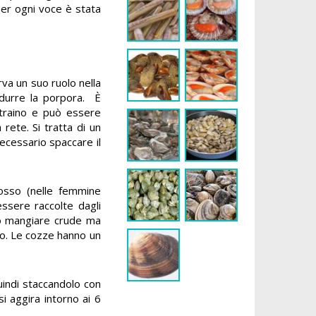
Per ogni voce è stata
rva un suo ruolo nella
rodurre la porpora. È
a traino e può essere
 rete. Si tratta di un
necessario spaccare il
 rosso (nelle femmine
essere raccolte dagli
ono mangiare crude ma
nto. Le cozze hanno un
quindi staccandolo con
i aggira intorno ai 6