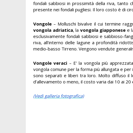
fondali sabbiosi in prossimità della riva, tanto
presente nei fondali pugliesi. Il loro costo è di c
Vongole
– Molluschi bivalve il cui termine rag
vongola adriatica
, la
vongola giapponese
e l
esclusivamente fondali sabbiosi e sabbioso-fango
riva, all'interno delle lagune a profondità rido
medio-basso Tirreno. Vengono vendute generalme
Vongole veraci
– E’ la vongola più apprezzata.
vongola comune per la forma più allungata e per i 
sono separati e liberi tra loro. Molto diffuso i
d’allevamento o meno, il costo varia dai 10 ai 20
(Vedi galleria fotografica)