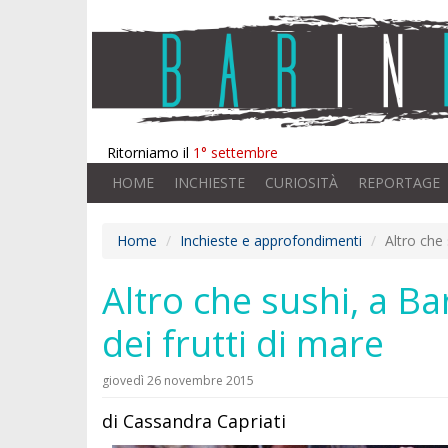
Ritorniamo il
1° settembre
HOME
INCHIESTE
CURIOSITÀ
REPORTAGE
Home
Inchieste e approfondimenti
Altro che 
Altro che sushi, a Ba
dei frutti di mare
giovedì 26 novembre 2015
di Cassandra Capriati