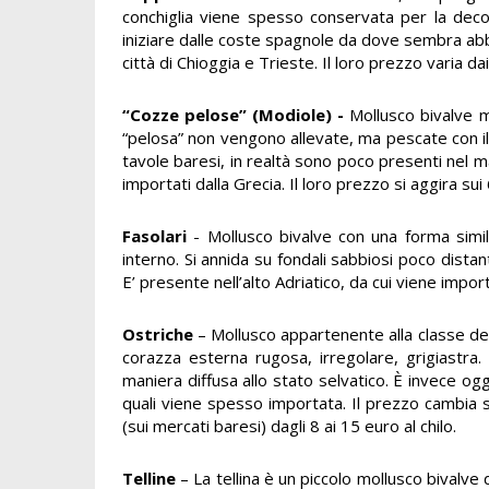
conchiglia viene spesso conservata per la deco
iniziare dalle coste spagnole da dove sembra abbi
città di Chioggia e Trieste. Il loro prezzo varia da
“Cozze pelose” (Modiole) -
Mollusco bivalve m
“pelosa” non vengono allevate, ma pescate con il 
tavole baresi, in realtà sono poco presenti nel 
importati dalla Grecia. Il loro prezzo si aggira sui 
Fasolari
- Mollusco bivalve con una forma simil
interno. Si annida su fondali sabbiosi poco distan
E’ presente nell’alto Adriatico, da cui viene importa
Ostriche
– Mollusco appartenente alla classe dei
corazza esterna rugosa, irregolare, grigiastra
maniera diffusa allo stato selvatico. È invece ogge
quali viene spesso importata. Il prezzo cambia se
(sui mercati baresi) dagli 8 ai 15 euro al chilo.
Telline
– La tellina è un piccolo mollusco bivalve 