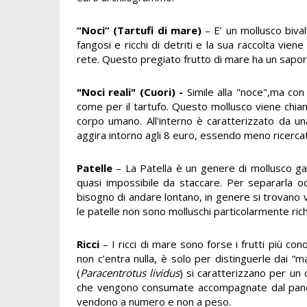
“Noci”
(Tartufi di mare)
– E’ un mollusco bival
fangosi e ricchi di detriti e la sua raccolta vien
rete. Questo pregiato frutto di mare ha un sapore 
"Noci reali" (Cuori) -
Simile alla "noce",ma con
come per il tartufo. Questo mollusco viene chia
corpo umano. All'interno è caratterizzato da un
aggira intorno agli 8 euro, essendo meno ricercato 
Patelle
– La Patella è un genere di mollusco ga
quasi impossibile da staccare. Per separarla occ
bisogno di andare lontano, in genere si trovano v
le patelle non sono molluschi particolarmente ric
Ricci
– I ricci di mare sono forse i frutti più co
non c’entra nulla, è solo per distinguerle dai “
(
Paracentrotus lividus
) si caratterizzano per un 
che vengono consumate accompagnate dal pane. Il 
vendono a numero e non a peso.