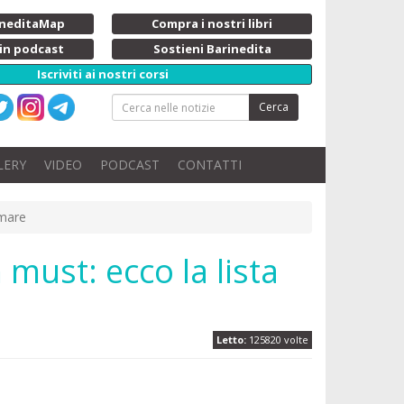
rineditaMap
Compra i nostri libri
 in podcast
Sostieni Barinedita
Iscriviti ai nostri corsi
Cerca
LERY
VIDEO
PODCAST
CONTATTI
 mare
 must: ecco la lista
Letto:
125820 volte