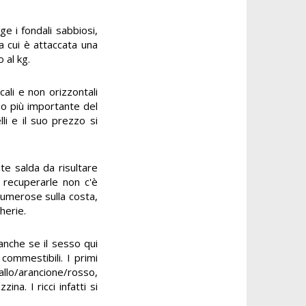
ge i fondali sabbiosi,
 a cui è attaccata una
 al kg.
cali e non orizzontali
no più importante del
li e il suo prezzo si
te salda da risultare
r recuperarle non c'è
numerose sulla costa,
herie.
anche se il sesso qui
 commestibili. I primi
iallo/arancione/rosso,
a. I ricci infatti si