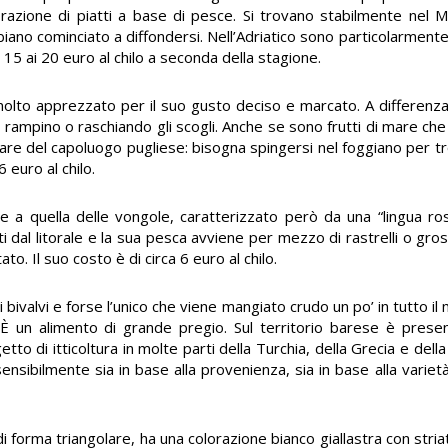
razione di piatti a base di pesce. Si trovano stabilmente nel 
ano cominciato a diffondersi. Nell’Adriatico sono particolarmente 
i 15 ai 20 euro al chilo a seconda della stagione.
olto apprezzato per il suo gusto deciso e marcato. A differenza
rampino o raschiando gli scogli. Anche se sono frutti di mare che 
mare del capoluogo pugliese: bisogna spingersi nel foggiano per t
6 euro al chilo.
e a quella delle vongole, caratterizzato però da una “lingua ro
ti dal litorale e la sua pesca avviene per mezzo di rastrelli o gro
to. Il suo costo è di circa 6 euro al chilo.
 bivalvi e forse l’unico che viene mangiato crudo un po’ in tutto 
. È un alimento di grande pregio. Sul territorio barese è prese
tto di itticoltura in molte parti della Turchia, della Grecia e della
nsibilmente sia in base alla provenienza, sia in base alla varietà
di forma triangolare, ha una colorazione bianco giallastra con stria