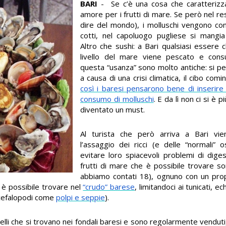
BARI
- Se c’è una cosa che caratterizz
amore per i frutti di mare. Se però nel re
dire del mondo), i molluschi vengono con
cotti, nel capoluogo pugliese si mangia
Altro che sushi: a Bari qualsiasi essere 
livello del mare viene pescato e consu
questa “usanza” sono molto antiche: si pen
a causa di una crisi climatica, il cibo com
così i baresi pensarono bene di inserire n
consumo di molluschi
. E da lì non ci si è p
diventato un must.
Al turista che però arriva a Bari vi
l’assaggio dei ricci (e delle “normali” 
evitare loro spiacevoli problemi di diges
frutti di mare che è possibile trovare so
abbiamo contati 18), ognuno con un pro
e è possibile trovare nel
“crudo” barese
, limitandoci ai tunicati, 
 cefalopodi come
polpi e seppie
).
elli che si trovano nei fondali baresi e sono regolarmente venduti, q