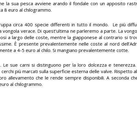
 che la sua pesca avviene arando il fondale con un apposito rast
irca 8 euro al chilogrammo.
gruppa circa 400 specie differenti in tutto il mondo. Le più dif
a vongola verace. Di quest’ultima ne parleremo a parte. La vongol
si a largo delle coste, mentre la giapponese al contrario si trov
ttissime. È presente prevalentemente nelle coste al nord dell’Adri
nte a 4-5 euro al chilo. Si mangiano prevalentemente cotte.
 Le sue carni si distinguono per la loro dolcezza e tenerezza. E
cerchi più marcati sulla superficie esterna delle valve. Rispetto al
l loro allevamento che le rende sempre disponibili. A seconda che 
 euro al chilogrammo.