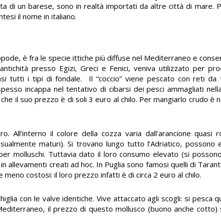
ta di un barese, sono in realtà importati da altre città di mare. 
tesi il nome in italiano.
pode, è fra le specie ittiche più diffuse nel Mediterraneo e conse
ll’antichità presso Egizi, Greci e Fenici, veniva utilizzato per p
 tutti i tipi di fondale. Il “coccio” viene pescato con reti d
spesso incappa nel tentativo di cibarsi dei pesci ammagliati nella
he il suo prezzo è di soli 3 euro al chilo. Per mangiarlo crudo è 
ro. All’interno il colore della cozza varia dall'arancione quasi
sualmente maturi). Si trovano lungo tutto l’Adriatico, possono 
e per molluschi. Tuttavia dato il loro consumo elevato (si poss
in allevamenti creati ad hoc. In Puglia sono famosi quelli di Tara
meno costosi: il loro prezzo infatti è di circa 2 euro al chilo.
higlia con le valve identiche. Vive attaccato agli scogli: si pesca 
l Mediterraneo, il prezzo di questo mollusco (buono anche cotto) s