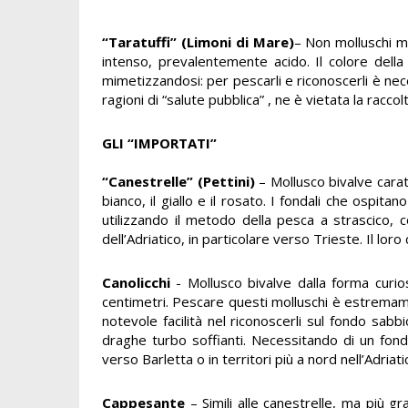
“Taratuffi” (Limoni di Mare)
– Non molluschi ma
intenso, prevalentemente acido. Il colore della 
mimetizzandosi: per pescarli e riconoscerli è nec
ragioni di “salute pubblica” , ne è vietata la racco
GLI “IMPORTATI”
“Canestrelle” (Pettini)
– Mollusco bivalve carat
bianco, il giallo e il rosato. I fondali che ospit
utilizzando il metodo della pesca a strascico
dell’Adriatico, in particolare verso Trieste. Il loro
Canolicchi
- Mollusco bivalve dalla forma curio
centimetri. Pescare questi molluschi è estremame
notevole facilità nel riconoscerli sul fondo sab
draghe turbo soffianti. Necessitando di un fond
verso Barletta o in territori più a nord nell’Adria
Cappesante
– Simili alle canestrelle, ma più 