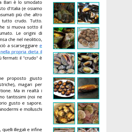
a Bari è lo smodato
sto d’Italia (e osiamo
sumati più che altro
 tutto crudo. Tutto.
che si muova sotto il
mato. Le origini di
sa che nel neolitico,
inciò a scarseggiare
e
ella propria dieta il
iù fermati: il "crudo" è
ene proposto giusto
ostriche), magari per
tione. Ma in realtà i
no tantissimi (noi ne
prio gusto e sapore.
echinodermi e molluschi
uelli illegali e infine