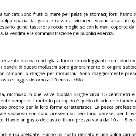
 tunicati. Sono frutti di mare per palati (e stomaci) forti: hanno 
polpa spazia dal giallo e rosso al violaceo. Vivono attaccati agli
essario quindi tastare la roccia meglio se con le mani coperte da 
lta, la vendita e la somministrazione nei pubblici esercizi.
terizzato da una conchiglia a forma rotondeggiante con colori molt
ano i banchi di questi molluschi sono generalmente di origine sabb
, con ramponi o draghe per molluschi. Sono maggiormente prese
 costo si aggira intorno ai 10 euro al chilo.
sa, racchiuso in due valve tubolari lunghe circa 15 centimetri 
nte semplice, il metodo più rapido è quello di farlo direttamente
bioso proprio per la loro forma caratteristica. La pesca professio
ale sabbioso non sono presenti sul territorio barese, per trova
tico. Hanno un gusto dolciastro. Il loro prezzo varia dai 10 ai 15 eu
grandi e più prelibate. Hanno un gusto delicato e una polpa carn