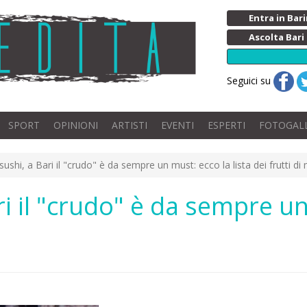
Entra in Ba
Ascolta Bari
Seguici su
SPORT
OPINIONI
ARTISTI
EVENTI
ESPERTI
FOTOGAL
sushi, a Bari il "crudo" è da sempre un must: ecco la lista dei frutti di
ri il "crudo" è da sempre un