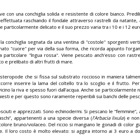
ve con una conchiglia solida e resistente di colore bianco. Predili
e effettuata raschiando il fondale attraverso rastrelli da natante,
particolarmente delicato e il suo prezzo varia tra i 10 e i 12 euro
 la conchiglia segnata da una ventina di "costole" sporgenti verti
mato "cuore" per via della sua forma, che ricorda appunto l'orga
a particolare "lngua rossa". Viene pescato anch'esso con rastrel
e prelibato di altri frutti di mare.
steropode che si fissa sul substrato roccioso in maniera talmen
orre inserire la lama del coltello tra lo scoglio e il frutto. Pe
icino la riva e spesso fuori dall'acqua. Anche se particolarmente 
hiesti e per questo sono raramente reperibili sui banchi delle pesc
nosciuti e apprezzati. Sono echinodermi. Si pescano le “femmine”, 
maschi”, appartenenti a una specie diversa (
l’Arbacia lixula
) e non
colore bruno/violaceo. Del riccio si mangiano le gonadi di color g
loro costo è molto elevato: si aggira intorno ai 3 euro a dozzin