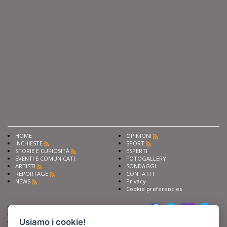
HOME
OPINIONI
INCHIESTE
SPORT
STORIE E CURIOSITÀ
ESPERTI
EVENTI E COMUNICATI
FOTOGALLERY
ARTISTI
SONDAGGI
REPORTAGE
CONTATTI
NEWS
Privacy
Cookie preferencies
Chiedi ai nostri esperti
Seguici su
Scrivi alla redazione
Usiamo i cookie!
Fai pubblicità con noi