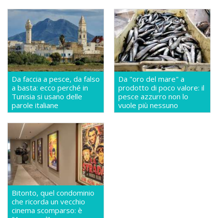
Da faccia a pesce, da falso
Da "oro del mare" a
a basta: ecco perché in
prodotto di poco valore: il
Tunisia si usano delle
pesce azzurro non lo
parole italiane
vuole più nessuno
Bitonto, quel condominio
che ricorda un vecchio
cinema scomparso: è