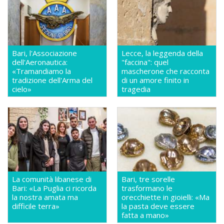
Bari, l'Associazione
Lecce, la leggenda della
dell'Aeronautica:
"faccina": quel
«Tramandiamo la
mascherone che racconta
tradizione dell'Arma del
di un amore finito in
cielo»
tragedia
La comunità libanese di
Bari, tre sorelle
Bari: «La Puglia ci ricorda
trasformano le
la nostra amata ma
orecchiette in gioielli: «Ma
difficile terra»
la pasta deve essere
fatta a mano»