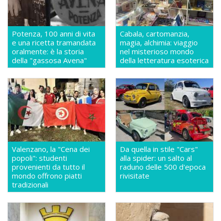
Potenza, 100 anni di vita
Cabala, cartomanzia,
e una ricetta tramandata
magia, alchimia: viaggio
oralmente: è la storia
nel misterioso mondo
della "gassosa Avena"
della letteratura esoterica
Valenzano, la "Cena dei
Da quella in stile "Cars"
popoli": studenti
alla spider: un salto al
provenienti da tutto il
raduno delle 500 d'epoca
mondo offrono piatti
rivisitate
tradizionali