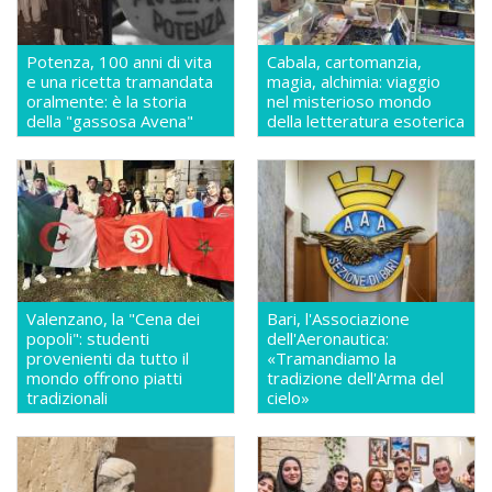
Potenza, 100 anni di vita
Cabala, cartomanzia,
e una ricetta tramandata
magia, alchimia: viaggio
oralmente: è la storia
nel misterioso mondo
della "gassosa Avena"
della letteratura esoterica
Valenzano, la "Cena dei
Bari, l'Associazione
popoli": studenti
dell'Aeronautica:
provenienti da tutto il
«Tramandiamo la
mondo offrono piatti
tradizione dell'Arma del
tradizionali
cielo»