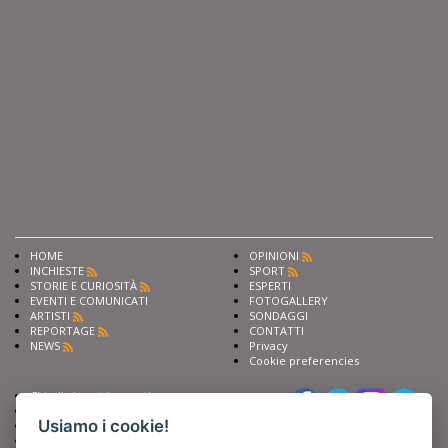
HOME
OPINIONI
INCHIESTE
SPORT
STORIE E CURIOSITÀ
ESPERTI
EVENTI E COMUNICATI
FOTOGALLERY
ARTISTI
SONDAGGI
REPORTAGE
CONTATTI
NEWS
Privacy
Cookie preferencies
Chiedi ai nostri esperti
Seguici su
Scrivi alla redazione
Usiamo i cookie!
Fai pubblicità con noi
Sostieni Barinedita