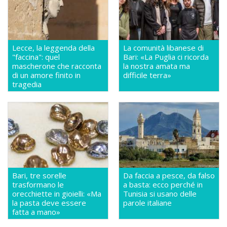
Lecce, la leggenda della
La comunità libanese di
"faccina": quel
Bari: «La Puglia ci ricorda
mascherone che racconta
la nostra amata ma
di un amore finito in
difficile terra»
tragedia
Bari, tre sorelle
Da faccia a pesce, da falso
trasformano le
a basta: ecco perché in
orecchiette in gioielli: «Ma
Tunisia si usano delle
la pasta deve essere
parole italiane
fatta a mano»