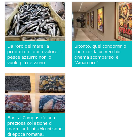
Da "oro del mare" a
Bitonto, quel condominio
prodotto di poco valore: il
che ricorda un vecchio
pesce azzurro non lo
cinema scomparso: è
vuole più nessuno
"Amarcord"
Bari, al Campus c'è una
preziosa collezione di
marmi antichi: «Alcuni sono
di epoca romana»