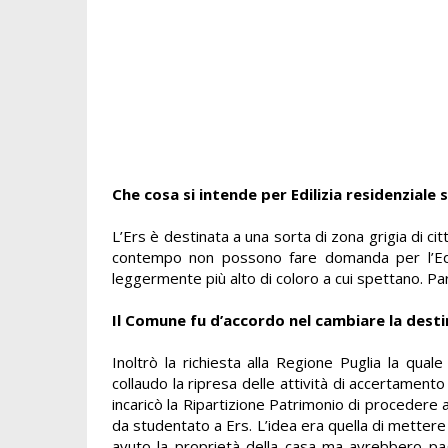
Che cosa si intende per Edilizia residenziale 
L’Ers è destinata a una sorta di zona grigia di ci
contempo non possono fare domanda per l’Edili
leggermente più alto di coloro a cui spettano. Pa
Il Comune fu d’accordo nel cambiare la dest
Inoltrò la richiesta alla Regione Puglia la qua
collaudo la ripresa delle attività di accertament
incaricò la Ripartizione Patrimonio di procedere a
da studentato a Ers. L’idea era quella di mettere i
avuto la proprietà della casa ma avrebbero paga