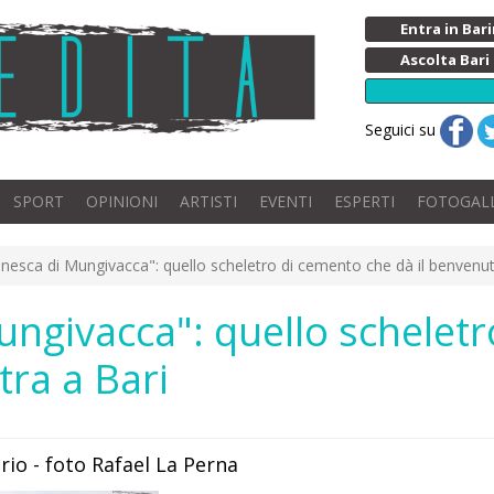
Entra in Ba
Ascolta Bari
Seguici su
SPORT
OPINIONI
ARTISTI
EVENTI
ESPERTI
FOTOGAL
inesca di Mungivacca": quello scheletro di cemento che dà il benvenut
ungivacca": quello schelet
tra a Bari
io - foto Rafael La Perna