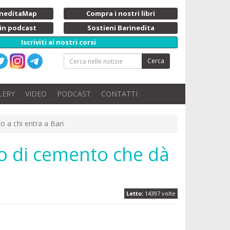
rineditaMap
Compra i nostri libri
 in podcast
Sostieni Barinedita
Iscriviti ai nostri corsi
Cerca
LERY
VIDEO
PODCAST
CONTATTI
o a chi entra a Bari
ro di cemento che dà
Letto:
14397 volte