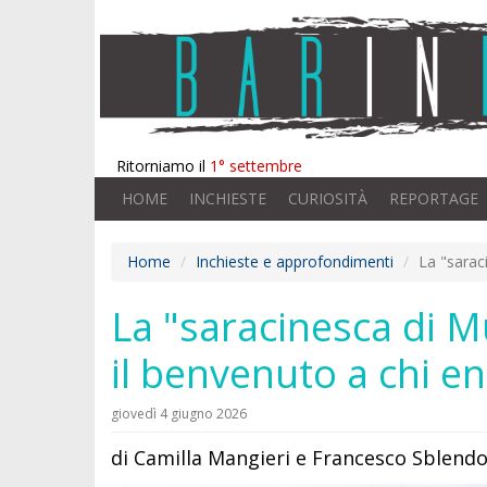
Ritorniamo il
1° settembre
HOME
INCHIESTE
CURIOSITÀ
REPORTAGE
Home
Inchieste e approfondimenti
La "sarac
La "saracinesca di M
il benvenuto a chi en
giovedì 4 giugno 2026
di Camilla Mangieri e Francesco Sblendor