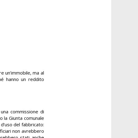
are un’immobile, ma al
ché hanno un reddito
.
 a una commissione di
opo la Giunta comunale
 d’uso del fabbricato:
eficiari non avrebbero
sarebbero stati anche