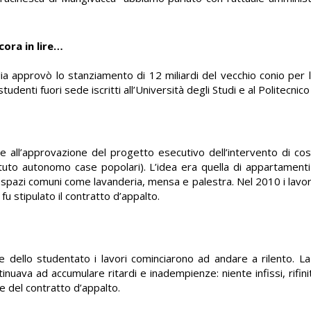
ora in lire…
 approvò lo stanziamento di 12 miliardi del vecchio conio per 
udenti fuori sede iscritti all’Università degli Studi e al Politecnico 
 all’approvazione del progetto esecutivo dell’intervento di cos
ituto autonomo case popolari). L’idea era quella di appartamenti 
i spazi comuni come lavanderia, mensa e palestra. Nel 2010 i lavor
fu stipulato il contratto d’appalto.
 dello studentato i lavori cominciarono ad andare a rilento. La 
ontinuava ad accumulare ritardi e inadempienze: niente infissi, rifin
ne del contratto d’appalto.