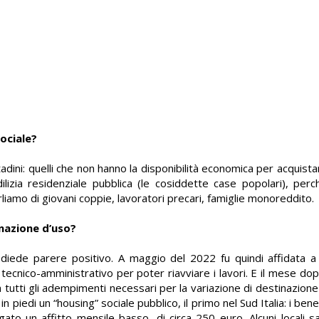
sociale?
ttadini: quelli che non hanno la disponibilità economica per acquist
zia residenziale pubblica (le cosiddette case popolari), per
rliamo di giovani coppie, lavoratori precari, famiglie monoreddito
inazione d’uso?
le diede parere positivo. A maggio del 2022 fu quindi affidata
o tecnico-amministrativo per poter riavviare i lavori. E il mese d
 tutti gli adempimenti necessari per la variazione di destinazione
n piedi un “housing” sociale pubblico, il primo nel Sud Italia: i ben
to un affitto mensile basso, di circa 250 euro. Alcuni locali 