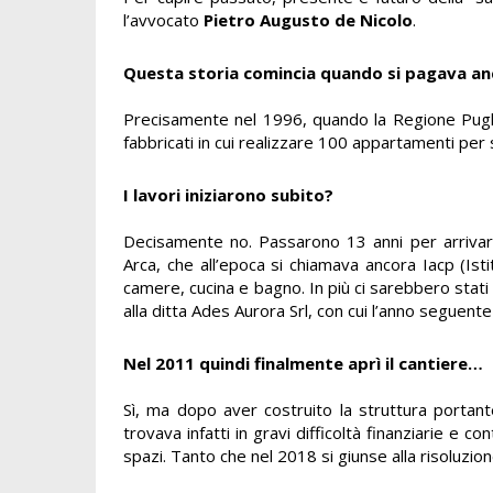
l’avvocato
Pietro Augusto de Nicolo
.
Questa storia comincia quando si pagava anc
Precisamente nel 1996, quando la Regione Puglia
fabbricati in cui realizzare 100 appartamenti per st
I lavori iniziarono subito?
Decisamente no. Passarono 13 anni per arrivare
Arca, che all’epoca si chiamava ancora Iacp (Ist
camere, cucina e bagno. In più ci sarebbero stat
alla ditta Ades Aurora Srl, con cui l’anno seguente 
Nel 2011 quindi finalmente aprì il cantiere…
Sì, ma dopo aver costruito la struttura portante
trovava infatti in gravi difficoltà finanziarie e c
spazi. Tanto che nel 2018 si giunse alla risoluzio