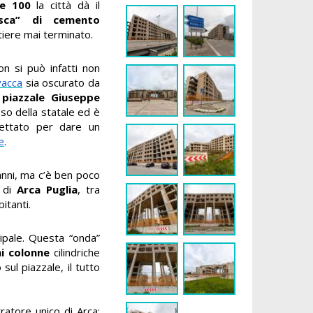
le 100
la città dà il
esca” di cemento
tiere mai terminato.
n si può infatti non
vacca
sia oscurato da
a
piazzale Giuseppe
so della statale ed è
gettato per dare un
e
.
anni, ma c’è ben poco
à di
Arca Puglia
, tra
itanti.
cipale. Questa “onda”
i colonne
cilindriche
sul piazzale, il tutto
ratore unico di Arca: